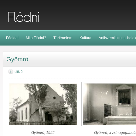
Főoldal
Mi a Flódni?
Történelem
Kultúra
Antiszemitizmus, holo
Gyömrő
előző
Gyömrő, 1955
Gyömrő, a zsinagógabel