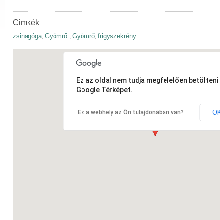
Cimkék
zsinagóga
Gyömrő
Gyömrő
frigyszekrény
,
,
,
Ez az oldal nem tudja megfelelően betölteni 
Google Térképet.
O
Ez a webhely az Ön tulajdonában van?