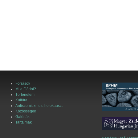
Források
Mi a Flódni?
Történelem
Kultúra
Antiszemitizmus, holokauszt
Közösségek
Galériák
Tartalmak