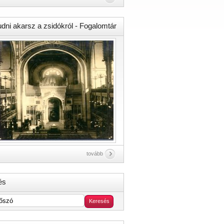
udni akarsz a zsidókról - Fogalomtár
tovább
és