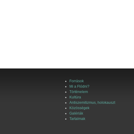
Források
Mi a Flódni?
Történelem
Kultúra
Antiszemitizmus, holokauszt
Közösségek
Galériák
Tartalmak