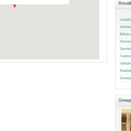
Rovat
Judaik
Holok
Művés
Orvos
Sporto
Tudós
Vállal
Rabbi
Ünnep
Ünnep