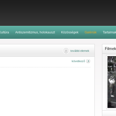
Kultúra
Antiszemitizmus, holokauszt
Közösségek
Galériák
Tartalma
Filme
további elemek
következő