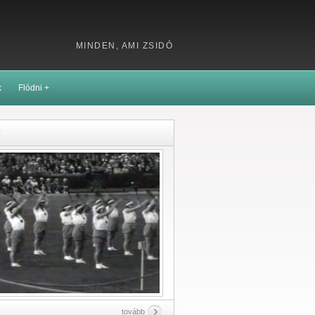
MINDEN, AMI ZSIDÓ
k
Flódni +
k
tovább