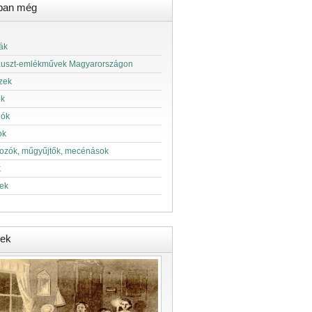
ban még
ák
auszt-emlékművek Magyarországon
zek
ok
lók
ok
kozók, műgyűjtők, mecénások
k
ek
ek