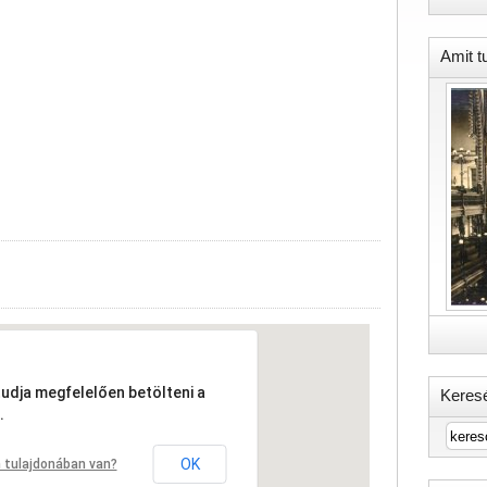
Amit t
tudja megfelelően betölteni a
Keres
.
OK
 tulajdonában van?