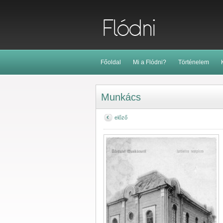
Főoldal
Mi a Flódni?
Történelem
Munkács
előző