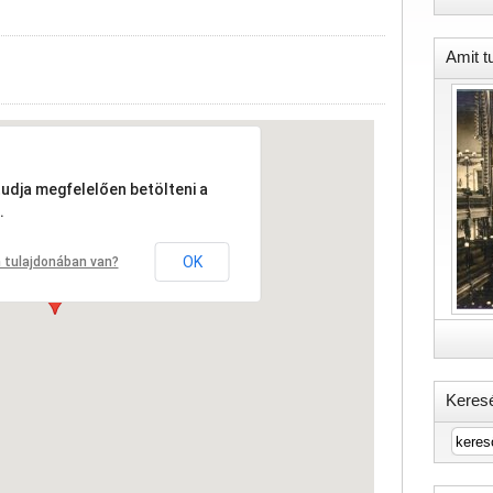
Amit t
tudja megfelelően betölteni a
.
OK
 tulajdonában van?
Keres