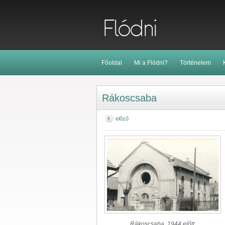
Főoldal
Mi a Flódni?
Történelem
Rákoscsaba
előző
Rákoscsaba, 1944 előtt