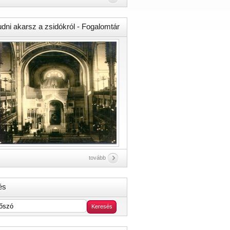
udni akarsz a zsidókról - Fogalomtár
tovább
és