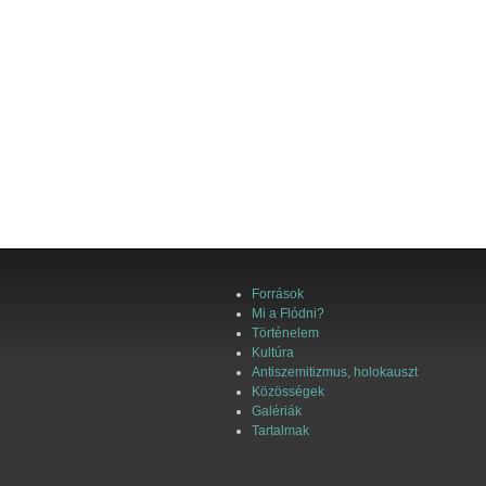
Források
Mi a Flódni?
Történelem
Kultúra
Antiszemitizmus, holokauszt
Közösségek
Galériák
Tartalmak