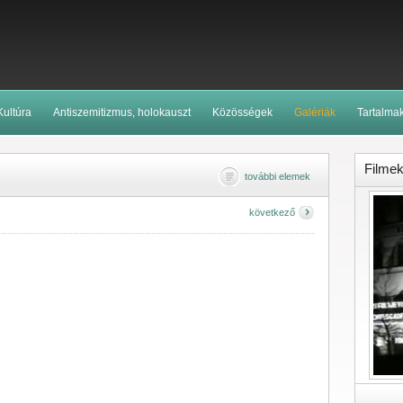
Kultúra
Antiszemitizmus, holokauszt
Közösségek
Galériák
Tartalma
Filme
további elemek
következő