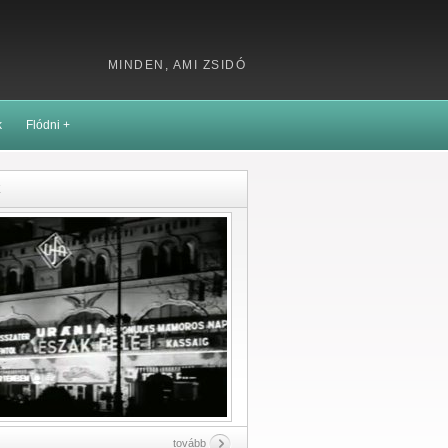
MINDEN, AMI ZSIDÓ
k
Flódni +
k
tovább