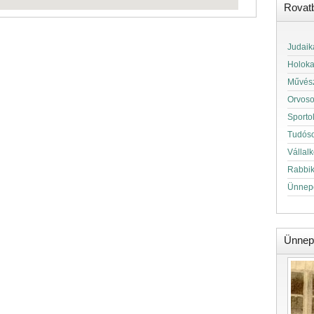
Rovat
Judaik
Holok
Művés
Orvos
Sporto
Tudós
Vállal
Rabbi
Ünnep
Ünnep