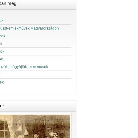
ban még
ák
auszt-emlékművek Magyarországon
zek
ok
lók
ok
kozók, műgyűjtők, mecénások
k
ek
ek