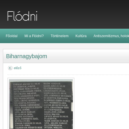
Főoldal
Mi a Flódni?
Történelem
Kultúra
Antiszemitizmus, holo
Biharnagybajom
előző