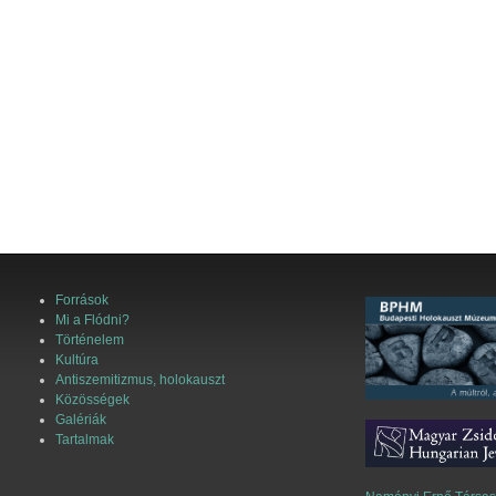
Források
Mi a Flódni?
Történelem
Kultúra
Antiszemitizmus, holokauszt
Közösségek
Galériák
Tartalmak