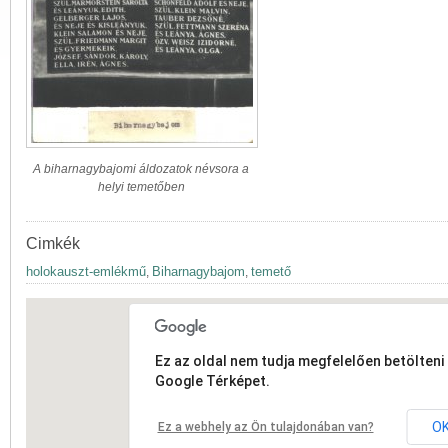
A biharnagybajomi áldozatok névsora a
helyi temetőben
Cimkék
holokauszt-emlékmű
Biharnagybajom
temető
,
,
Ez az oldal nem tudja megfelelően betölteni 
Google Térképet.
O
Ez a webhely az Ön tulajdonában van?