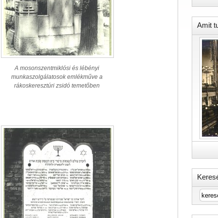
Amit t
A mosonszentmiklósi és lébényi
munkaszolgálatosok emlékműve a
rákoskeresztúri zsidó temetőben
Keres