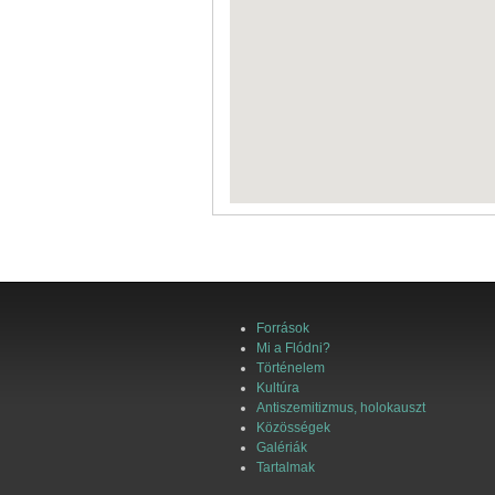
Források
Mi a Flódni?
Történelem
Kultúra
Antiszemitizmus, holokauszt
Közösségek
Galériák
Tartalmak