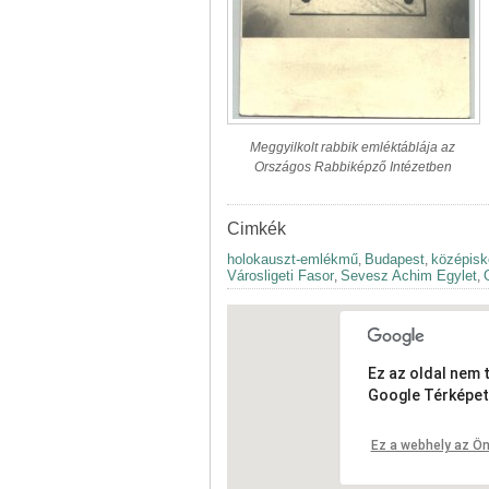
Meggyilkolt rabbik emléktáblája az
Országos Rabbiképző Intézetben
Cimkék
holokauszt-emlékmű
Budapest
középisk
,
,
Városligeti Fasor
Sevesz Achim Egylet
,
,
Ez az oldal nem 
Google Térképet
Ez a webhely az Ön