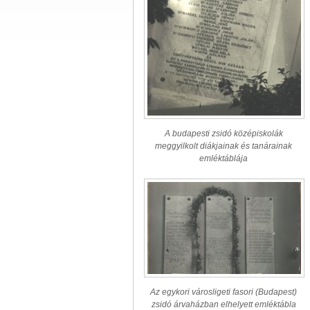
A budapesti zsidó középiskolák
meggyilkolt diákjainak és tanárainak
emléktáblája
Az egykori városligeti fasori (Budapest)
zsidó árvaházban elhelyett emléktábla