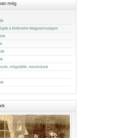
ban még
ák
ógák a történelmi Magyarországon
zek
ok
lók
ok
kozók, műgyűjtők, mecénások
k
ek
ek