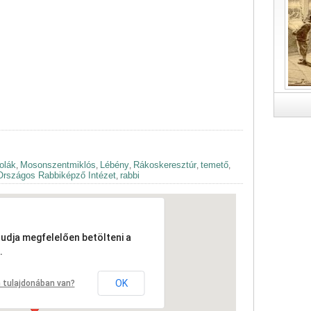
olák
Mosonszentmiklós
Lébény
Rákoskeresztúr
temető
,
,
,
,
,
Országos Rabbiképző Intézet
rabbi
,
tudja megfelelően betölteni a
.
OK
 tulajdonában van?