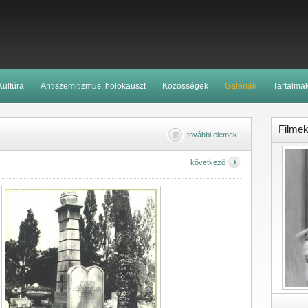
Kultúra
Antiszemitizmus, holokauszt
Közösségek
Galériák
Tartalma
Filme
további elemek
következő