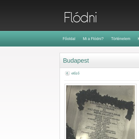
Főoldal
Mi a Flódni?
Történelem
Budapest
előző