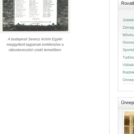
Rovat
Judaik
Zsinag
Művés
A budapesti Sevesz Achim Egylet
Orvos
meggyilkolt tagjainak emlékműve a
rákoskeresztúri zsidó temetőben
Sporto
Tudós
Vállal
Rabbi
Ünnep
Ünnep