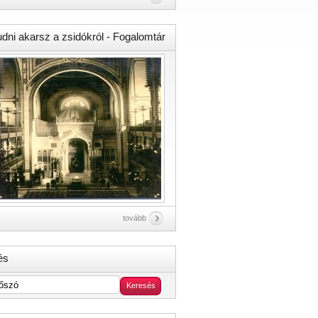
udni akarsz a zsidókról - Fogalomtár
tovább
és