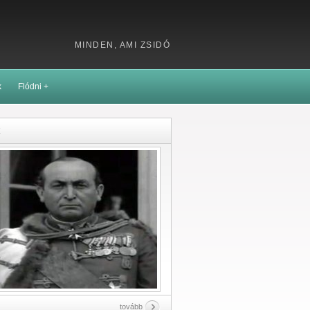
MINDEN, AMI ZSIDÓ
k
Flódni +
k
tovább