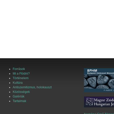
Források
Mi a Flódni?
Történelem
Kultúra
Antiszemitizmus, holokauszt
Közösségek
Galériák
Tartalmak