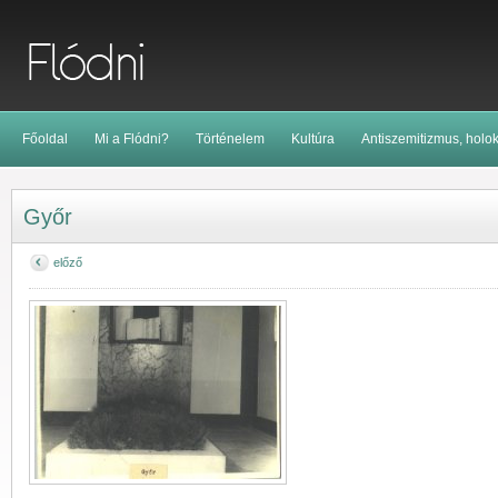
Főoldal
Mi a Flódni?
Történelem
Kultúra
Antiszemitizmus, holo
Győr
előző