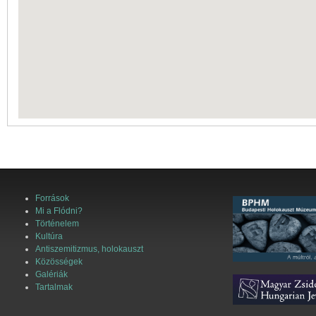
Források
Mi a Flódni?
Történelem
Kultúra
Antiszemitizmus, holokauszt
Közösségek
Galériák
Tartalmak