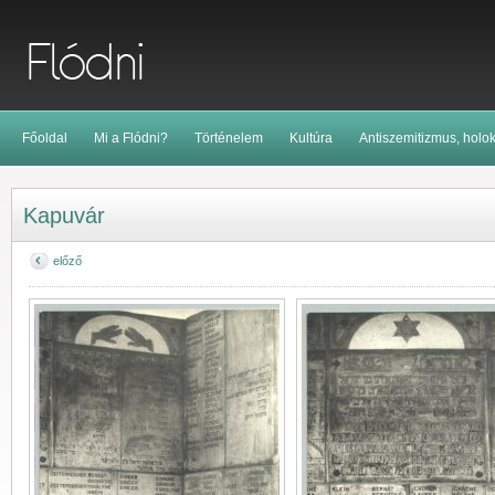
Főoldal
Mi a Flódni?
Történelem
Kultúra
Antiszemitizmus, holo
Kapuvár
előző