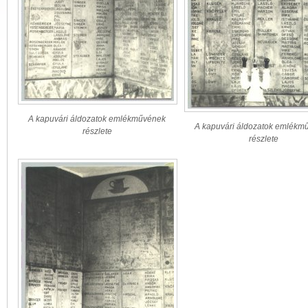
A kapuvári áldozatok emlékművének
A kapuvári áldozatok emlékm
részlete
részlete