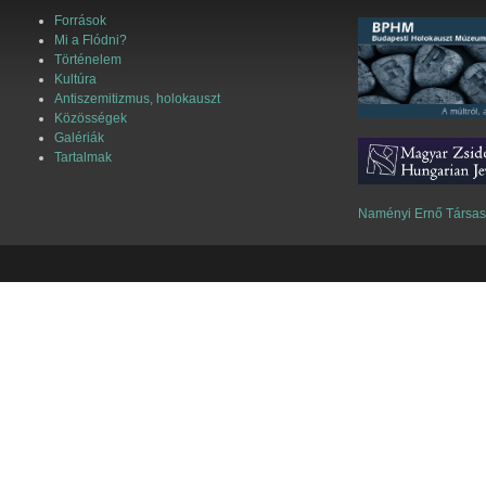
Források
Mi a Flódni?
Történelem
Kultúra
Antiszemitizmus, holokauszt
Közösségek
Galériák
Tartalmak
Naményi Ernő Társa