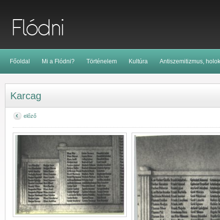
Főoldal
Mi a Flódni?
Történelem
Kultúra
Antiszemitizmus, holo
Karcag
előző