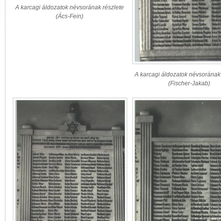
A karcagi áldozatok névsorának részlete
(Ács-Fein)
A karcagi áldozatok névsorának 
(Fischer-Jakab)