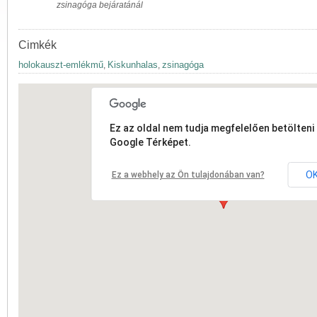
zsinagóga bejáratánál
Cimkék
holokauszt-emlékmű
Kiskunhalas
zsinagóga
,
,
Ez az oldal nem tudja megfelelően betölteni 
Google Térképet.
O
Ez a webhely az Ön tulajdonában van?