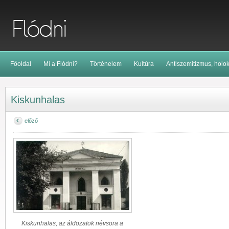
Főoldal
Mi a Flódni?
Történelem
Kultúra
Antiszemitizmus, holo
Kiskunhalas
előző
Kiskunhalas, az áldozatok névsora a