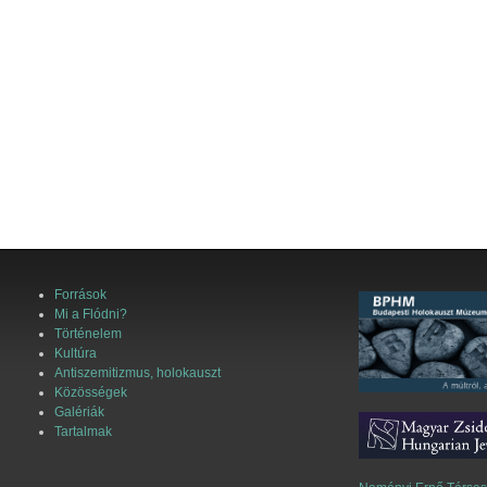
Források
Mi a Flódni?
Történelem
Kultúra
Antiszemitizmus, holokauszt
Közösségek
Galériák
Tartalmak