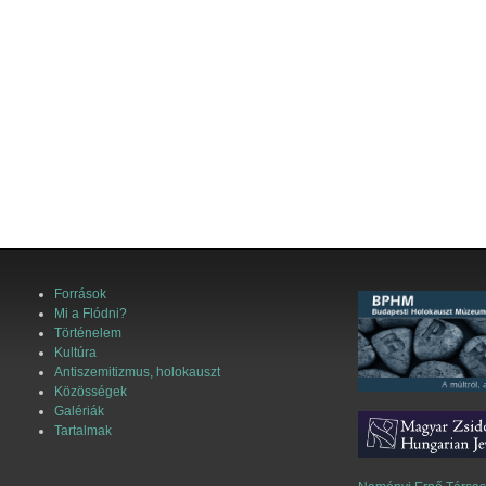
Források
Mi a Flódni?
Történelem
Kultúra
Antiszemitizmus, holokauszt
Közösségek
Galériák
Tartalmak