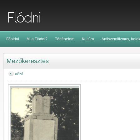
Főoldal
Mi a Flódni?
Történelem
Kultúra
Antiszemitizmus, holo
Mezőkeresztes
előző