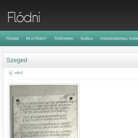
Főoldal
Mi a Flódni?
Történelem
Kultúra
Antiszemitizmus, holo
Szeged
előző