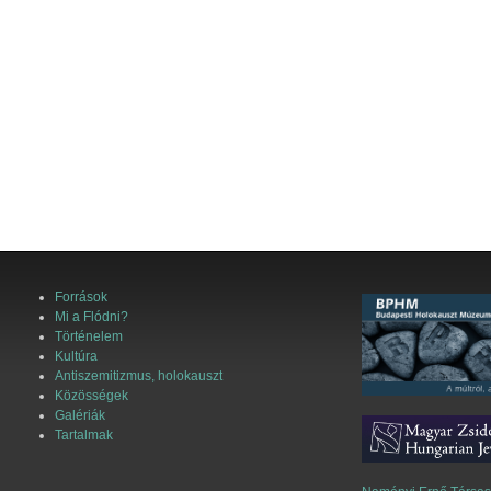
Források
Mi a Flódni?
Történelem
Kultúra
Antiszemitizmus, holokauszt
Közösségek
Galériák
Tartalmak