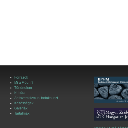
Források
Mi a Flódni?
Történelem
Kultúra
Antiszemitizmus, holokauszt
Közösségek
Galériák
Tartalmak