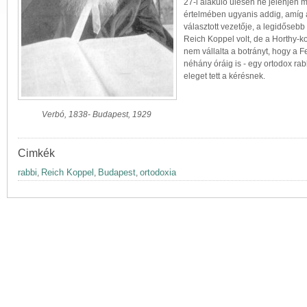
27-i alakuló ülésén ne jelenjen 
értelmében ugyanis addig, amíg a
választott vezetője, a legidősebb
Reich Koppel volt, de a Horthy-ko
nem vállalta a botrányt, hogy a 
néhány óráig is - egy ortodox rab
eleget tett a kérésnek.
Verbó, 1838- Budapest, 1929
Cimkék
rabbi
Reich Koppel
Budapest
ortodoxia
,
,
,