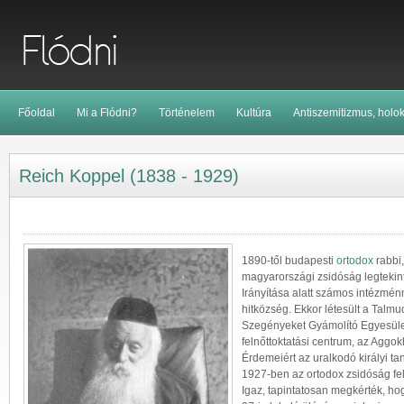
Főoldal
Mi a Flódni?
Történelem
Kultúra
Antiszemitizmus, holo
Reich Koppel (1838 - 1929)
1890-től budapesti
ortodox
rabbi,
magyarországi zsidóság legtekin
Irányítása alatt számos intézmén
hitközség. Ekkor létesült a Talmu
Szegényeket Gyámolító Egyesüle
felnőttoktatási centrum, az Aggo
Érdemeiért az uralkodó királyi tan
1927-ben az ortodox zsidóság fels
Igaz, tapintatosan megkérték, ho