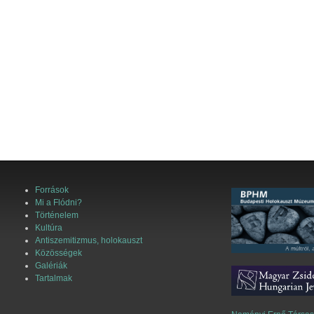
Források
Mi a Flódni?
Történelem
Kultúra
Antiszemitizmus, holokauszt
Közösségek
Galériák
Tartalmak