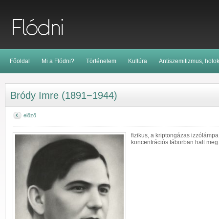
Főoldal
Mi a Flódni?
Történelem
Kultúra
Antiszemitizmus, holo
Bródy Imre (1891−1944)
előző
fizikus, a kriptongázas izzólámpa 
koncentrációs táborban halt meg