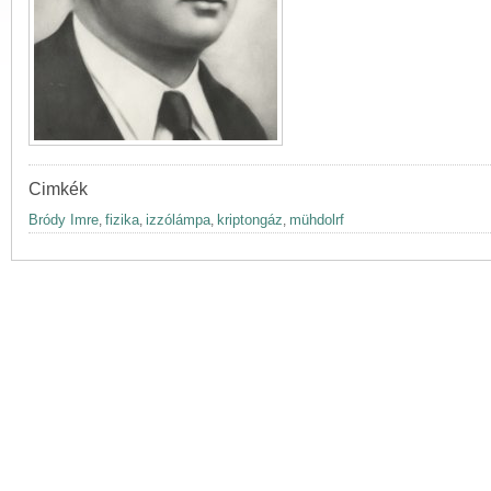
Cimkék
Bródy Imre
fizika
izzólámpa
kriptongáz
mühdolrf
,
,
,
,