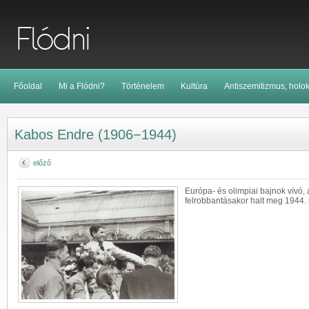
Főoldal
Mi a Flódni?
Történelem
Kultúra
Antiszemitizmus, holo
Kabos Endre (1906−1944)
előző
Európa- és olimpiai bajnok vívó, 
felrobbantásakor halt meg 1944