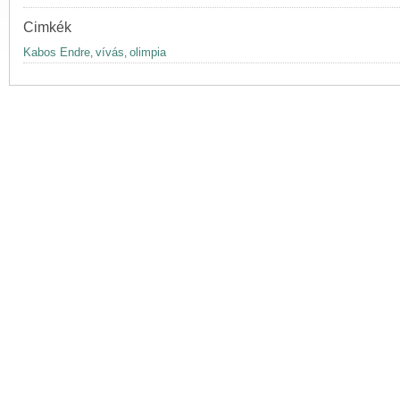
Cimkék
Kabos Endre
vívás
olimpia
,
,