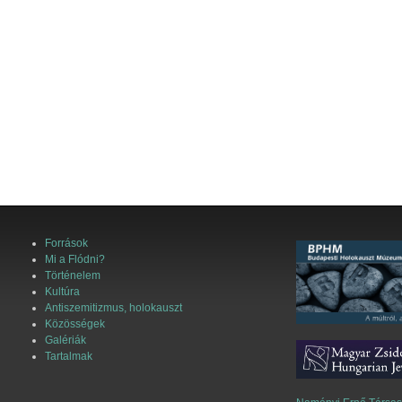
Források
Mi a Flódni?
Történelem
Kultúra
Antiszemitizmus, holokauszt
Közösségek
Galériák
Tartalmak