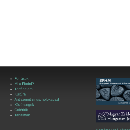
Források
Mi a Flódni?
Történelem
Kultúra
Antiszemitizmus, holokauszt
Közösségek
Galériák
Tartalmak