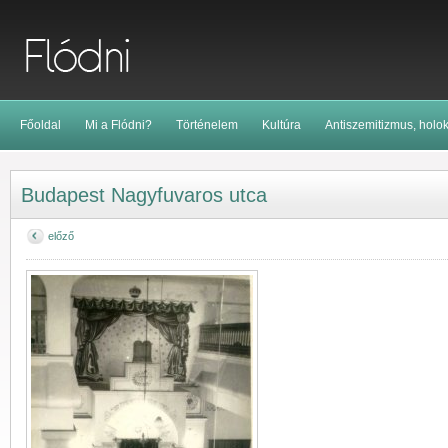
Főoldal
Mi a Flódni?
Történelem
Kultúra
Antiszemitizmus, holo
Budapest Nagyfuvaros utca
előző