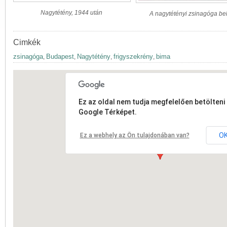
Nagytétény, 1944 után
A nagytétényi zsinagóga be
Cimkék
zsinagóga
Budapest
Nagytétény
frigyszekrény
bima
,
,
,
,
Ez az oldal nem tudja megfelelően betölteni 
Google Térképet.
O
Ez a webhely az Ön tulajdonában van?