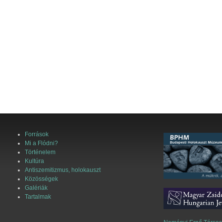
Források
Mi a Flódni?
Történelem
Kultúra
Antiszemitizmus, holokauszt
Közösségek
Galériák
Tartalmak