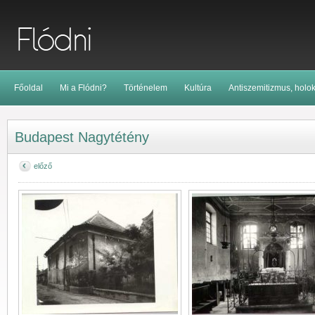
Főoldal
Mi a Flódni?
Történelem
Kultúra
Antiszemitizmus, holo
Budapest Nagytétény
előző