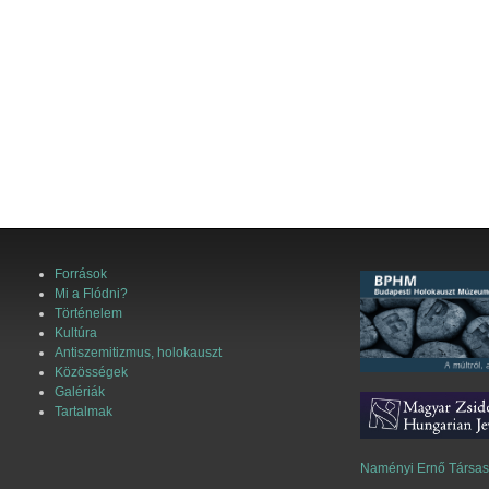
Források
Mi a Flódni?
Történelem
Kultúra
Antiszemitizmus, holokauszt
Közösségek
Galériák
Tartalmak
Naményi Ernő Társa