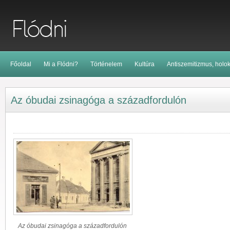
Főoldal
Mi a Flódni?
Történelem
Kultúra
Antiszemitizmus, holo
Az óbudai zsinagóga a századfordulón
Az óbudai zsinagóga a századfordulón