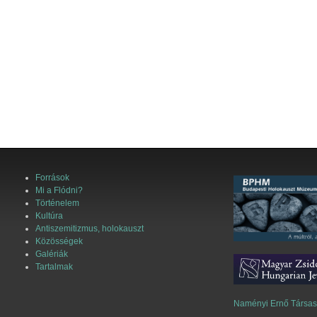
Források
Mi a Flódni?
Történelem
Kultúra
Antiszemitizmus, holokauszt
Közösségek
Galériák
Tartalmak
Naményi Ernő Társa