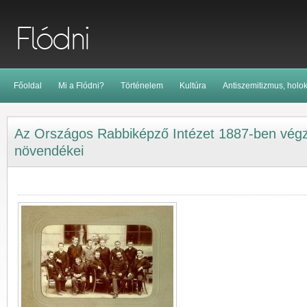
Főoldal
Mi a Flódni?
Történelem
Kultúra
Antiszemitizmus, holo
Az Országos Rabbiképző Intézet 1887-ben végz
növendékei