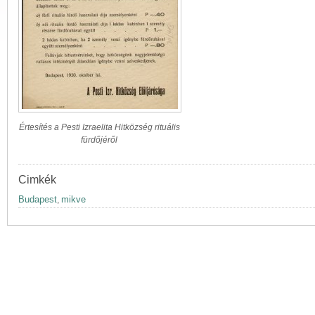
Értesítés a Pesti Izraelita Hitközség rituális
fürdőjéről
Cimkék
Budapest
mikve
,