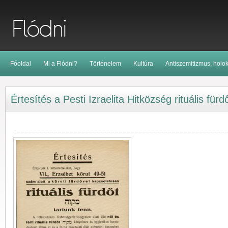
Főoldal
Mi a Flódni?
Történelem
Kultúra
Antiszemitizmus, holo
Értesítés a Pesti Izraelita Hitközség rituális fürdő