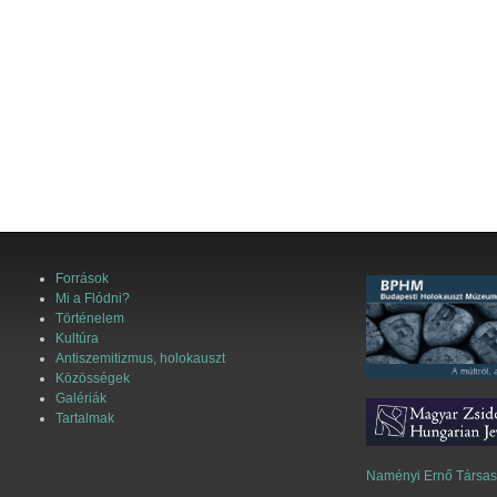
Források
Mi a Flódni?
Történelem
Kultúra
Antiszemitizmus, holokauszt
Közösségek
Galériák
Tartalmak
Naményi Ernő Társa