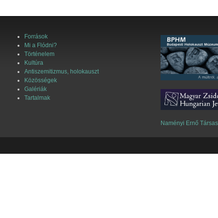
Források
Mi a Flódni?
Történelem
Kultúra
Antiszemitizmus, holokauszt
Közösségek
Galériák
Tartalmak
Naményi Ernő Társa