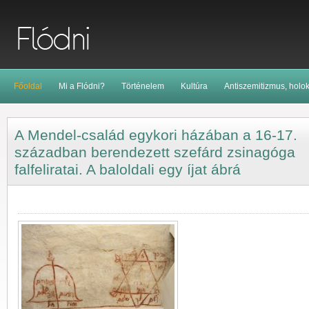
Főoldal
Mi a Flódni?
Történelem
Kultúra
Antiszemitizmus, holo
A Mendel-család egykori házában a 16-17.
században berendezett szefárd zsinagóga
falfeliratai. A baloldali egy íjat ábrá