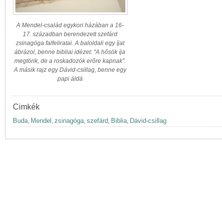
A Mendel-család egykori házában a 16-
17. században berendezett szefárd
zsinagóga falfeliratai. A baloldali egy íjat
ábrázol, benne bibliai idézet: "A hősök íja
megtörik, de a roskadozók erőre kapnak".
A másik rajz egy Dávid-csillag, benne egy
papi áldá
Cimkék
Buda
Mendel
zsinagóga
szefárd
Biblia
Dávid-csillag
,
,
,
,
,