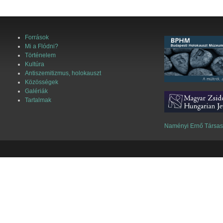
Források
Mi a Flódni?
Történelem
Kultúra
Antiszemitizmus, holokauszt
Közösségek
Galériák
Tartalmak
Naményi Ernő Társa