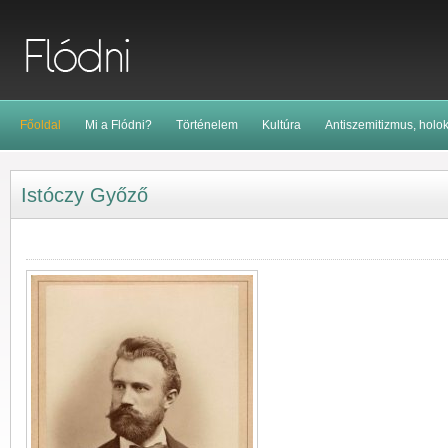
Főoldal
Mi a Flódni?
Történelem
Kultúra
Antiszemitizmus, holo
Istóczy Győző