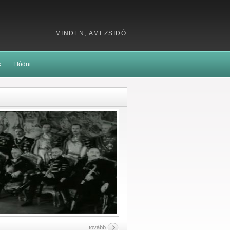
MINDEN, AMI ZSIDÓ
k
Flódni +
k
tovább