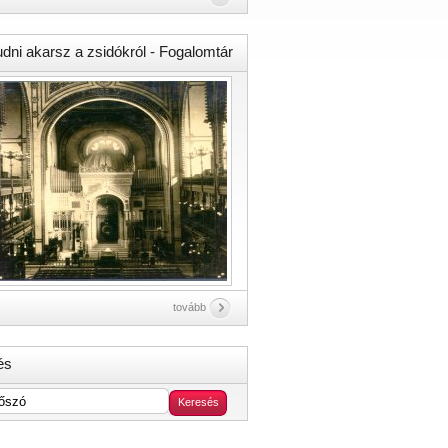
udni akarsz a zsidókról - Fogalomtár
tovább
és