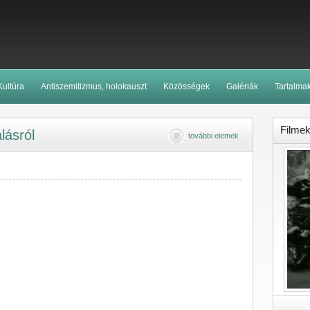
Kultúra
Antiszemitizmus, holokauszt
Közösségek
Galériák
Tartalma
Filme
lásról
további elemek