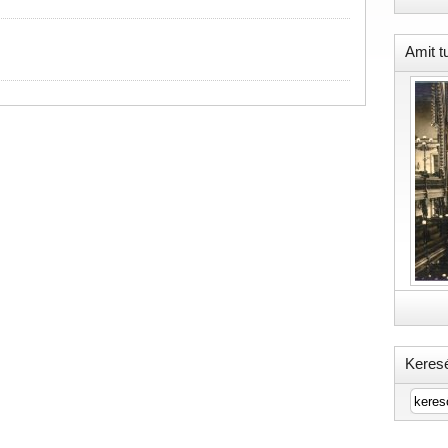
Amit t
Keres