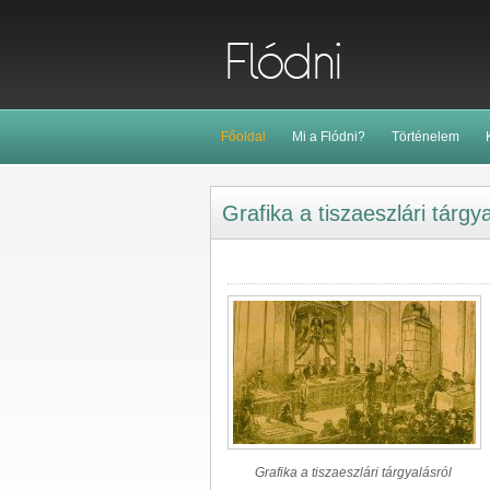
Főoldal
Mi a Flódni?
Történelem
Grafika a tiszaeszlári tárgya
Grafika a tiszaeszlári tárgyalásról