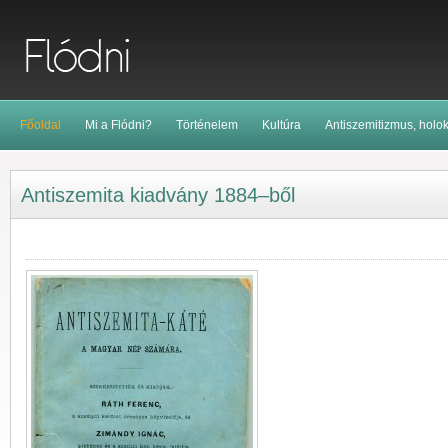
Főoldal
Mi a Flódni?
Történelem
Kultúra
Antiszemitizmus, holo
Antiszemita kiadvány 1884–ből