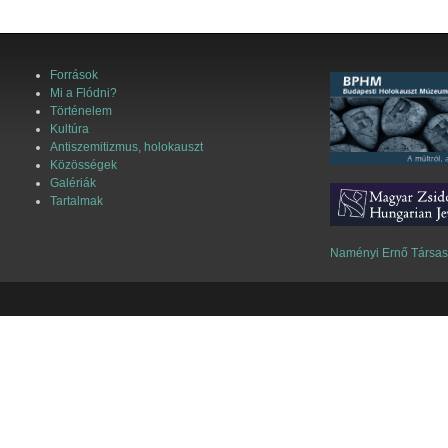
Források
Mi a Flódni?
Történelem
Kultúra
Antiszemitizmus, holokauszt
Közösségek
Galériák
Tartalmak
Naményi Ernő Társa