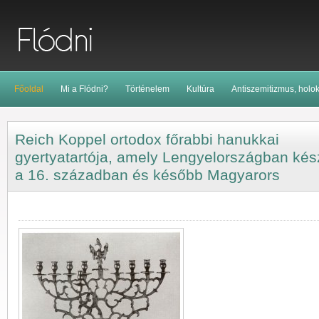
Főoldal
Mi a Flódni?
Történelem
Kultúra
Antiszemitizmus, holo
Reich Koppel ortodox főrabbi hanukkai
gyertyatartója, amely Lengyelországban kés
a 16. században és később Magyarors