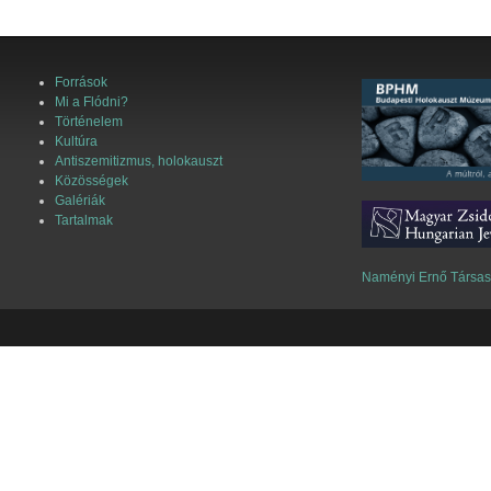
Források
Mi a Flódni?
Történelem
Kultúra
Antiszemitizmus, holokauszt
Közösségek
Galériák
Tartalmak
Naményi Ernő Társa