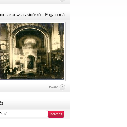
udni akarsz a zsidókról - Fogalomtár
tovább
és