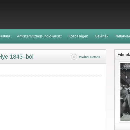
Kultúra
Antiszemitizmus, holokauszt
Közösségek
Galériák
Tartalma
Filme
élye 1843–ból
további elemek