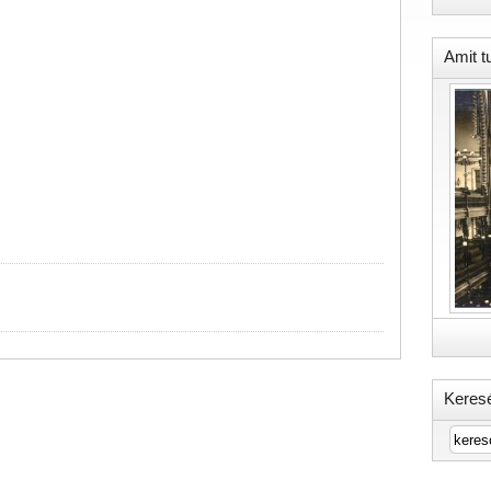
Amit t
Keres