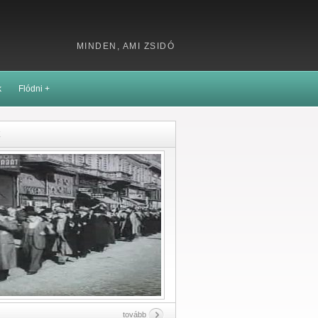
MINDEN, AMI ZSIDÓ
k
Flódni +
k
tovább