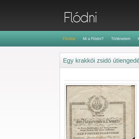
Főoldal
Mi a Flódni?
Történelem
Egy krakkói zsidó útienged