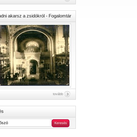
udni akarsz a zsidókról - Fogalomtár
tovább
és