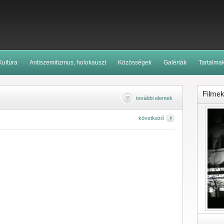
Kultúra
Antiszemitizmus, holokauszt
Közösségek
Galériák
Tartalma
Filme
további elemek
következő