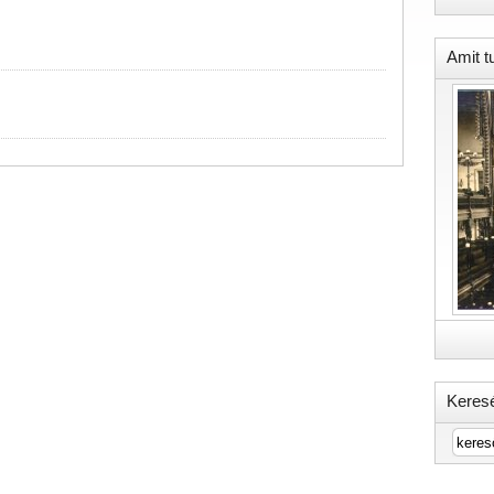
Amit t
Keres