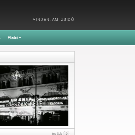
MINDEN, AMI ZSIDÓ
k
Flódni +
k
tovább