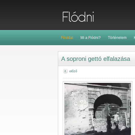
Főoldal
Mi a Flódni?
Történelem
A soproni gettó elfalazása
előző