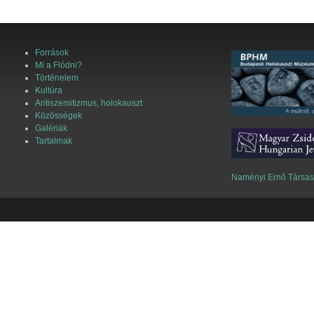
Források
Mi a Flódni?
Történelem
Kultúra
Antiszemitizmus, holokauszt
Közösségek
Galériák
Tartalmak
Naményi Ernő Társa