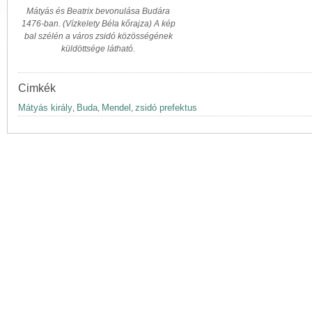
Mátyás és Beatrix bevonulása Budára
1476-ban. (Vízkelety Béla kőrajza) A kép
bal szélén a város zsidó közösségének
küldöttsége látható.
Cimkék
Mátyás király
Buda
Mendel
zsidó prefektus
,
,
,