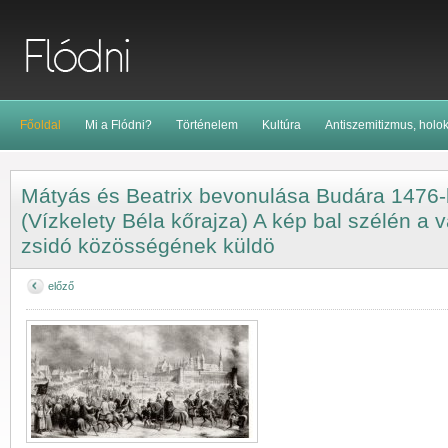
Főoldal
Mi a Flódni?
Történelem
Kultúra
Antiszemitizmus, holo
Mátyás és Beatrix bevonulása Budára 1476-
(Vízkelety Béla kőrajza) A kép bal szélén a 
zsidó közösségének küldö
előző