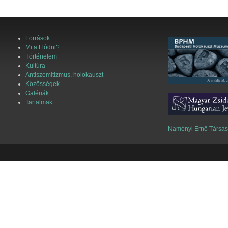
Források
Mi a Flódni?
Történelem
Kultúra
Antiszemitizmus, holokauszt
Közösségek
Galériák
Tartalmak
Naményi Ernő Társa