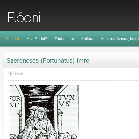
Főoldal
Mi a Flódni?
Történelem
Kultúra
Antiszemitizmus, holo
Szerencsés (Fortunatus) Imre
előző