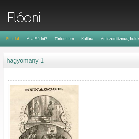
Főoldal
Mi a Flódni?
Történelem
Kultúra
Antiszemitizmus, holo
hagyomany 1