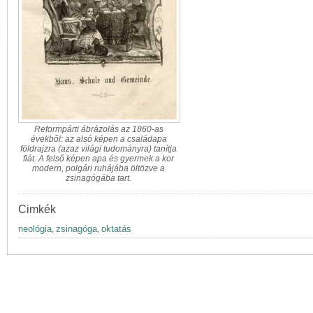
Reformpárti ábrázolás az 1860-as
évekből: az alsó képen a családapa
földrajzra (azaz világi tudományra) tanítja
fiát. A felső képen apa és gyermek a kor
modern, polgári ruhájába öltözve a
zsinagógába tart.
Cimkék
neológia
zsinagóga
oktatás
,
,