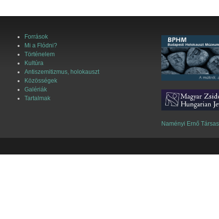
Források
Mi a Flódni?
Történelem
Kultúra
Antiszemitizmus, holokauszt
Közösségek
Galériák
Tartalmak
Naményi Ernő Társa