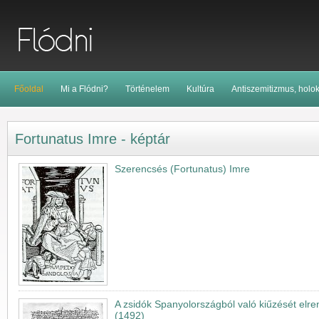
Főoldal
Mi a Flódni?
Történelem
Kultúra
Antiszemitizmus, holo
Fortunatus Imre - képtár
Szerencsés (Fortunatus) Imre
A zsidók Spanyolországból való kiűzését elren
(1492)