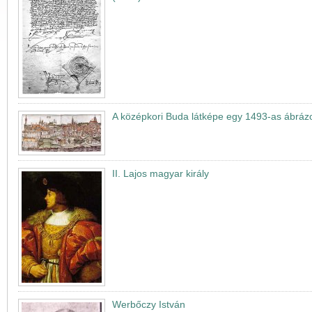
A középkori Buda látképe egy 1493-as ábráz
II. Lajos magyar király
Werbőczy István