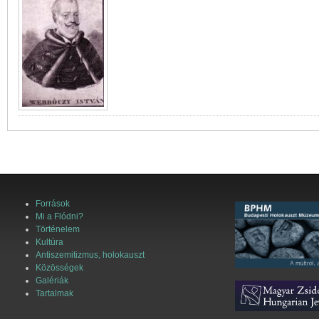
Források
Mi a Flódni?
Történelem
Kultúra
Antiszemitizmus, holokauszt
Közösségek
Galériák
Tartalmak