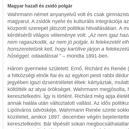
Magyar hazafi és zsidó polgár
Wahrmann német anyanyelvű volt és csak gimnazista
magyarul. A zsidók nyelvi és kulturális integrációja 
központi szerepet játszott politikai hitvallásában. A m
kérdéséről világos véleménye volt: „
Az nem igaz haza
nem ragaszkodik, az nem jó polgár, ki felekezetét el
honszeretetünk kell, hogy karöltve járjon a felekezetü
hűséggel, odaadással
” – mondta 1891-ben.
Három gyermeke született: Ernő, Richárd és Renée (
a hitközségi elnök fiai és az egykori pesti rabbi dédu
jegyében igazi dzsentriéletet éltek: kártyáztak, mulatt
költötték az atyai örökséget. Wahrmann megjósolta, 
keresztelkedni. Így is történt. Richárd még apja élet
annak halála után változtatott vallást. Az idős politi
Lipótváros üdvöskéje, Wahrmann Renée szinte sokkol
közéletet, amikor 1897. december végén bejelentett
keresztelkedni. Bár lépését sokan megbocsáthatatlan