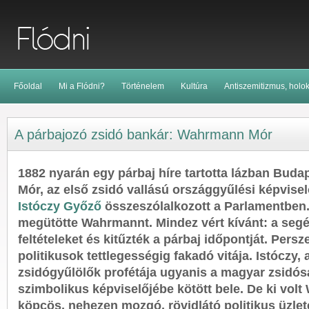
Főoldal
Mi a Flódni?
Történelem
Kultúra
Antiszemitizmus, holo
A párbajozó zsidó bankár: Wahrmann Mór
1882 nyarán egy párbaj híre tartotta lázban Bud
Mór, az első zsidó vallású országgyűlési képvisel
Istóczy Győző
összeszólalkozott a Parlamentben
megütötte Wahrmannt. Mindez vért kívánt: a segé
feltételeket és kitűzték a párbaj időpontját. Persz
politikusok tettlegességig fakadó vitája. Istóczy, a
zsidógyűlölők profétája ugyanis a magyar zsidós
szimbolikus képviselőjébe kötött bele. De ki vol
köpcös, nehezen mozgó, rövidlátó politikus üzlet