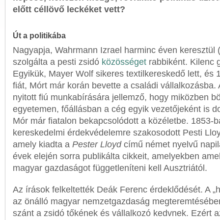
előtt céllövő leckéket vett?
Út a politikába
Nagyapja, Wahrmann Izrael harminc éven keresztül 
szolgálta a pesti zsidó
közösséget
rabbiként. Kilenc 
Egyikük, Mayer Wolf sikeres textilkereskedő lett, és 
fiát, Mórt már korán bevette a családi vállalkozásba. 
nyitott fiú munkabírására jellemző, hogy miközben bö
egyetemen, főállásban a cég egyik vezetőjeként is 
Mór már fiatalon bekapcsolódott a közéletbe. 1853-ba
kereskedelmi érdekvédelemre szakosodott Pesti Lloy
amely kiadta a
Pester Lloyd
című német nyelvű napil
évek elején sorra publikálta cikkeit, amelyekben amell
magyar gazdaságot függetleníteni kell Ausztriától.
Az írások felkeltették Deák Ferenc érdeklődését. A „
az önálló magyar nemzetgazdaság megteremtésében
szánt a zsidó tőkének és vállalkozó kedvnek. Ezért 