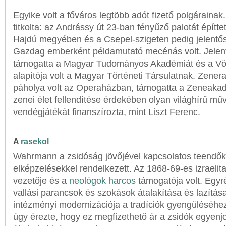
Egyike volt a főváros legtöbb adót fizető polgáraina
titkolta: az Andrássy út 23-ban fényűző palotát építte
Hajdú megyében és a Csepel-szigeten pedig jelentős 
Gazdag emberként példamutató mecénás volt. Jelen
támogatta a Magyar Tudományos Akadémiát és a Vör
alapítója volt a Magyar Történeti Társulatnak. Zener
páholya volt az Operaházban, támogatta a Zeneakad
zenei élet fellendítése érdekében olyan világhírű mű
vendégjátékát finanszírozta, mint Liszt Ferenc.
A
rasekol
Wahrmann a zsidóság jövőjével kapcsolatos teendőkrő
elképzelésekkel rendelkezett. Az 1868-69-es izraelit
vezetője és a
neológok
harcos
támogatója volt. Egyré
vallási parancsok és szokások átalakítása és lazítá
intézményi modernizációja a tradíciók gyengüléséhe
úgy érezte, hogy ez megfizethető ár a zsidók egyenjo