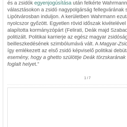
és a zsidók
egyenjogúsítása
után felkérte Wahrmann
választásokon a zsidó nagypolgárság fellegvárának 
Lipótvárosban induljon. A kerületben Wahrmann ezut
nyolcszor győzött. Egyetlen rövid időszak kivételéve
alapította kormányzópárt (Felirati, Deák majd Szabad
politizált. Politikai karrierje az egész magyar zsidósá
beilleszkedésének szimbólumává vált. A
Magyar-Zsi
így emlékezett az első zsidó képviselő politikai debüt
esemény, hogy a ghetto szülöttje Deák törzskarának 
foglalt helye
t.”
1
/
7