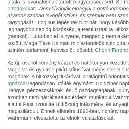
általa is kívánatosnak tartott magyarosodásért. Kemé
ortodoxokat
: „
Nem kívánják elhagyni a gettó lerombolt
akarnak szabad levegőt szívni, és szemük nem szen
ragyogását
.” Logikus lépésnek tűnt hát, hogy később
legnagyobb neológ közösség, a Pesti Izraelita Hitköz
(rasekol). 1883-ban el is nyerte, mégpedig nem aká
között. Maga Tisza Kálmán miniszterelnök ajánlotta, 
szintén parlamenti képviselő, idősebb
Chorin Feren
Az új rasekol kemény kézzel és hatékonyan vezette a
Mogorva és gyakran pikírt stílusával mégis sok ellen
magának. A hitközség titkárával, a világhírű orientali
Ignáccal
legendásan utálták egymást. Goldziher nap
„lengyel pénzeszsáknak” és „ő gazdagságának” gúnyo
azonban nem hátráltatta az érdemi munkát: a Wahrm
alatt a Pesti Izraelita Hitközség intézményi és anyagi
megszilárdult. Ennek ellenére 1892-ben, néhány napp
Wahrmann elvesztette az elnöki választásokat.