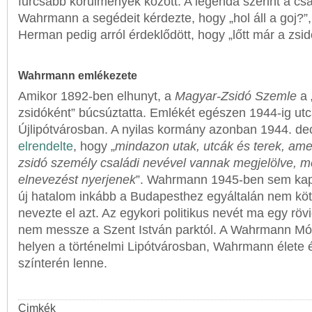
furcsább körülmények között. A legenda szerint a c
Wahrmann a segédeit kérdezte, hogy „hol áll a goj?”,
Herman pedig arról érdeklődött, hogy „lőtt már a zsi
Wahrmann emlékezete
Amikor 1892-ben elhunyt, a
Magyar-Zsidó Szemle
a 
zsidóként” búcsúztatta. Emlékét egészen 1944-ig utc
Újlipótvárosban. A nyilas kormány azonban 1944. d
elrendelte
, hogy „
mindazon utak, utcák és terek, amel
zsidó személy családi nevével vannak megjelölve, me
elnevezést nyerjenek
”. Wahrmann 1945-ben sem kapt
új hatalom inkább a Budapesthez egyáltalán nem köt
nevezte el azt. Az egykori politikus nevét ma egy rövid
nem messze a Szent István parktól. A Wahrmann Mó
helyen a történelmi Lipótvárosban, Wahrmann élete
színterén lenne.
Cimkék