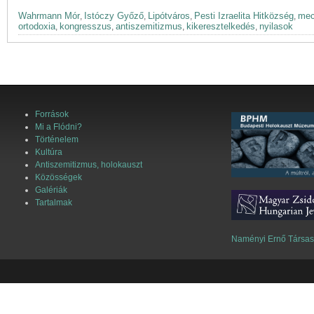
Wahrmann Mór
Istóczy Győző
Lipótváros
Pesti Izraelita Hitközség
mec
,
,
,
,
ortodoxia
kongresszus
antiszemitizmus
kikeresztelkedés
nyilasok
,
,
,
,
Források
Mi a Flódni?
Történelem
Kultúra
Antiszemitizmus, holokauszt
Közösségek
Galériák
Tartalmak
Naményi Ernő Társa