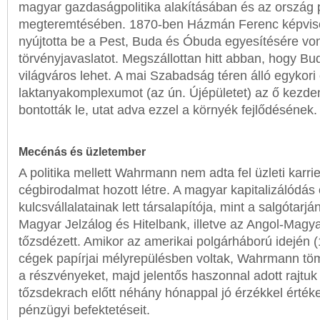
magyar gazdaságpolitika alakításában és az ország 
megteremtésében. 1870-ben Házmán Ferenc képvisel
nyújtotta be a Pest, Buda és Óbuda egyesítésére vo
törvényjavaslatot. Megszállottan hitt abban, hogy B
világváros lehet. A mai Szabadság téren álló egykori 
laktanyakomplexumot (az ún. Újépületet) az ő kez
bontották le, utat adva ezzel a környék fejlődésének.
Mecénás és üzletember
A politika mellett Wahrmann nem adta fel üzleti karri
cégbirodalmat hozott létre. A magyar kapitalizálódás
kulcsvállalatainak lett társalapítója, mint a salgótarj
Magyar Jelzálog és Hitelbank, illetve az Angol-Magy
tőzsdézett. Amikor az amerikai polgárháború idején (
cégek papírjai mélyrepülésben voltak, Wahrmann töm
a részvényeket, majd jelentős haszonnal adott rajtuk
tőzsdekrach előtt néhány hónappal jó érzékkel értéke
pénzügyi befektetéseit.