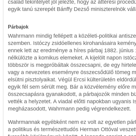
család tekintélyét jól jelezte, hogy az áttérési proc
egyik tanú szerepét Bánffy Dezső miniszterelnök váll
Párbajok
Wahrmann mindig fellépett a közéleti-politikai antisz
szemben. Istóczy zsidóellenes kirohanásaira kemény
ennek lett az eredménye a híres párbaj 1882. június 
nélkülözte a komikus elemeket. A kijelölt napon Ist
többször is megpróbáltak összecsapni, de egy hirtel
vagy a nevezetes eseményre összecsődülő tömeg mi
elsütni pisztolyaikat. Végül Ercsi külterületén eldördü
egyik fél sem sérült meg. Bár a közvélemény előre 
összecsapásra gyanakodott, a párbajozók minden b
vették a helyzetet. A viadal előtti napokban ugyanis I
megházasodott, Wahrmann pedig végrendelkezett.
Wahrmannak egyébként nem ez volt az egyetlen pár
a politikus és természettudós Herman Ottóval vesze