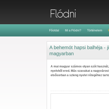
Főoldal
Mi a Flódni?
Történelem
A behemót hapsi balhéja - j
magyarban
A mai magyar számos olyan szót használ
nyelvből ered. Más szavakat a nagyvárosi
elsősorban a szleng nyelvi rétegéhez tart