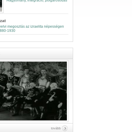
Hagyomány, integráció, polgárosodás
zat
elvi megoszlás az izraelita népességen
1880-1930
k
tovább