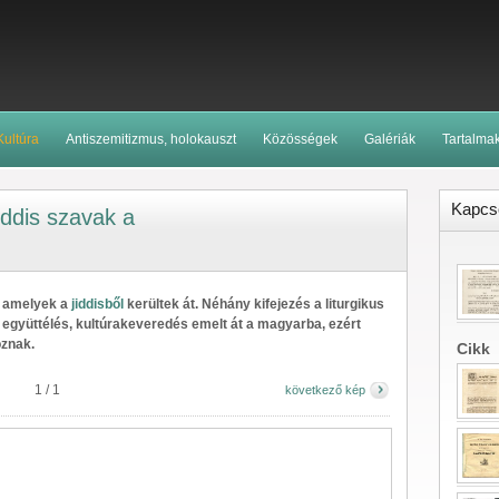
Kultúra
Antiszemitizmus, holokauszt
Közösségek
Galériák
Tartalma
Kapcso
iddis szavak a
, amelyek a
jiddisből
kerültek át. Néhány kifejezés a liturgikus
 együttélés, kultúrakeveredés emelt át a magyarba, ezért
oznak.
Cikk
1
/
1
következő kép