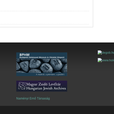
Naményi Ernő Társaság