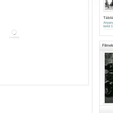
Táblá
Anyany
belül 
Filme