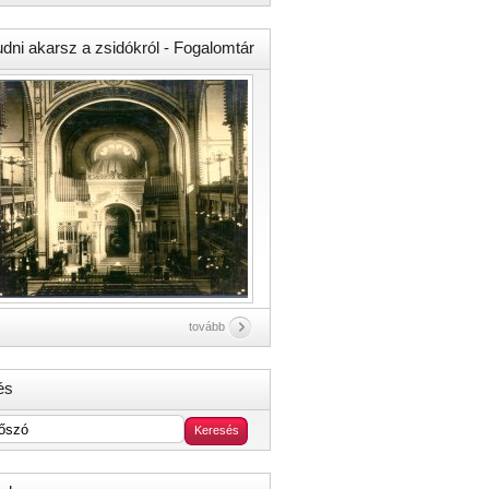
udni akarsz a zsidókról - Fogalomtár
tovább
és