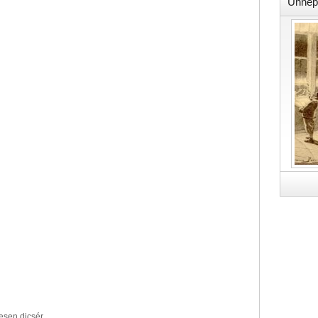
Ünnep
kesen dicsér