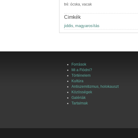
tré: ócska, vacak
Cimkék
jiddis
magyarosítás
,
Források
Mi a Flódni?
Történelem
Kultúra
Antiszemitizmus, holokauszt
Közösségek
Galériák
Tartalmak