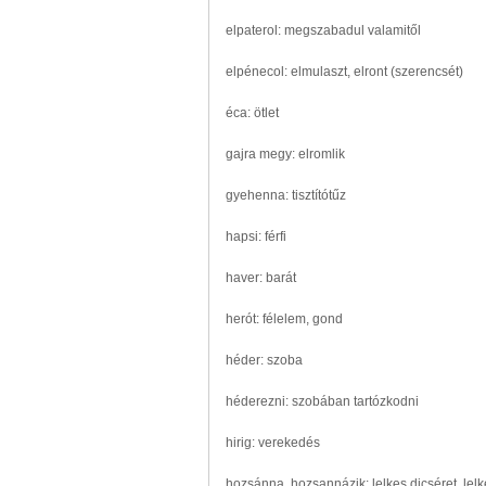
elpaterol: megszabadul valamitől
elpénecol: elmulaszt, elront (szerencsét)
éca: ötlet
gajra megy: elromlik
gyehenna: tisztítótűz
hapsi: férfi
haver: barát
herót: félelem, gond
héder: szoba
héderezni: szobában tartózkodni
hirig: verekedés
hozsánna, hozsannázik: lelkes dicséret, lel