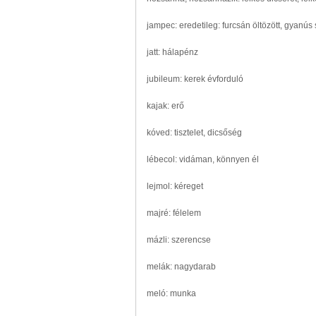
jampec: eredetileg: furcsán öltözött, gyanús
jatt: hálapénz
jubileum: kerek évforduló
kajak: erő
kóved: tisztelet, dicsőség
lébecol: vidáman, könnyen él
lejmol: kéreget
majré: félelem
mázli: szerencse
melák: nagydarab
meló: munka