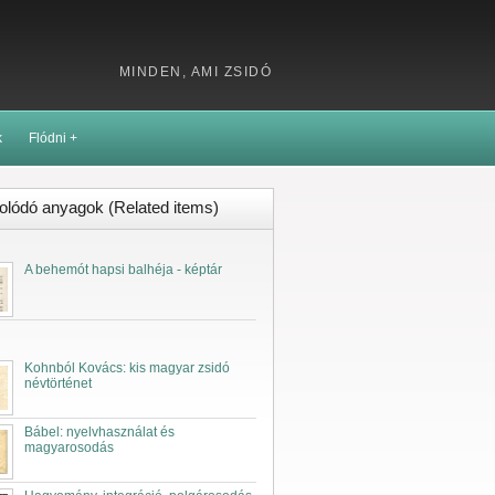
MINDEN, AMI ZSIDÓ
k
Flódni +
lódó anyagok (Related items)
A behemót hapsi balhéja - képtár
Kohnból Kovács: kis magyar zsidó
névtörténet
Bábel: nyelvhasználat és
magyarosodás