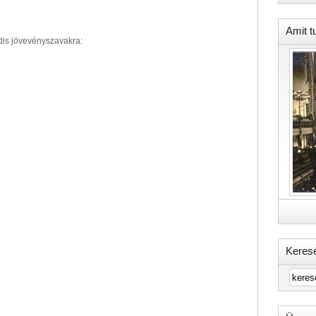
Amit t
is jövevényszavakra:
Keres