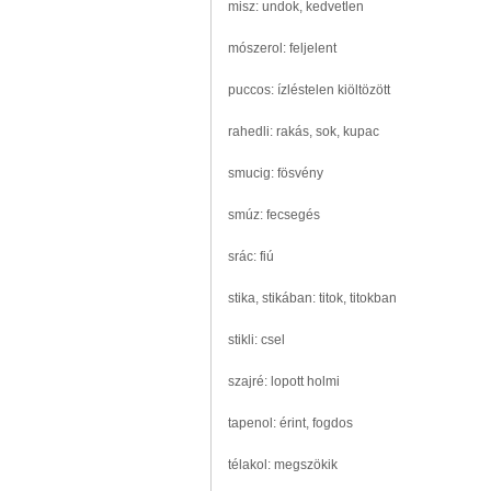
misz: undok, kedvetlen
mószerol: feljelent
puccos: ízléstelen kiöltözött
rahedli: rakás, sok, kupac
smucig: fösvény
smúz: fecsegés
srác: fiú
stika, stikában: titok, titokban
stikli: csel
szajré: lopott holmi
tapenol: érint, fogdos
télakol: megszökik