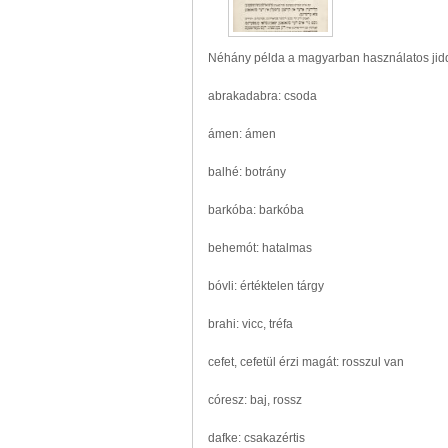
Néhány példa a magyarban használatos jidd
abrakadabra: csoda
ámen: ámen
balhé: botrány
barkóba: barkóba
behemót: hatalmas
bóvli: értéktelen tárgy
brahi: vicc, tréfa
cefet, cefetül érzi magát: rosszul van
córesz: baj, rossz
dafke: csakazértis