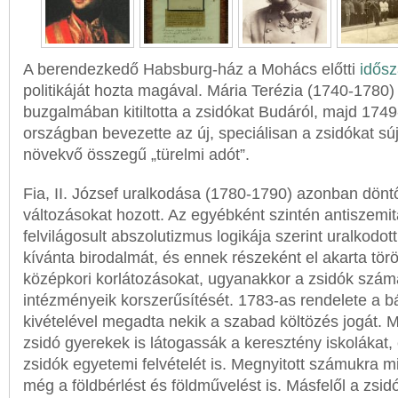
A berendezkedő Habsburg-ház a Mohács előtti
idős
politikáját hozta magával. Mária Terézia (1740-1780)
buzgalmában kitiltotta a zsidókat Budáról, majd 174
országban bevezette az új, speciálisan a zsidókat sú
növekvő összegű „türelmi adót”.
Fia, II. József uralkodása (1780-1790) azonban dönt
változásokat hozott. Az egyébként szintén antiszemi
felvilágosult abszolutizmus logikája szerint uralkodot
kívánta birodalmát, és ennek részeként el akarta töröl
középkori korlátozásokat, ugyanakkor a zsidók számár
intézményeik korszerűsítését. 1783-as rendelete a 
kivételével megadta nekik a szabad költözés jogát.
zsidó gyerekek is látogassák a keresztény iskolákat, 
zsidók egyetemi felvételét is. Megnyitott számukra m
még a földbérlést és földművelést is. Másfelől a zsidó