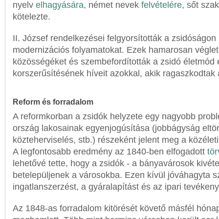
nyelv
elhagyására
, német nevek
felvételére
, sőt sza
kötelezte.
II. József rendelkezései felgyorsították a zsidóságon
modernizációs folyamatokat. Ezek hamarosan végle
közösségéket és szembefordították a zsidó életmód é
korszerűsítésének híveit azokkal, akik ragaszkodtak 
Reform és forradalom
A reformkorban a zsidók helyzete egy nagyobb prob
ország lakosainak egyenjogúsítása (jobbágyság eltör
közteherviselés, stb.) részeként jelent meg a közéleti 
A legfontosabb eredmény az 1840-ben elfogadott
tö
lehetővé tette, hogy a zsidók - a bányavárosok kivéte
betelepüljenek a városokba. Ezen kívül jóváhagyta 
ingatlanszerzést, a gyáralapítást és az ipari tevékeny
Az 1848-as forradalom kitörését követő másfél hóna