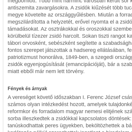
megbomlott. Több mint harminc városban került sor
antiszemita zavargásokra. A zsidók kiűzését több tuc
megye követelte az országgyűlésben. Miután a forr
megszilárdította a helyzetét, erővel nyomta el a zsid
támadásokat. Az osztrákokkal és oroszokkal szemb
körülbelül tízezer zsidó harcolt. Sokan tiszti rangot 
tábori orvosként, sebészként segítette a szabadságh
fontos szerepet játszottak a hadsereg ellátásában, f
patriotizmust honorálva, 1849-ben, a szegedi orszá
zsidók egyenjogúsítását (emancipációját), bár a sz
miatt ebből már nem lett törvény.
Fények és árnyak
A vereséget követő időszakban I. Ferenc József csá
számos olyan intézkedést hozott, amelyek tulajdonk
reformkor és forradalom magyar nemesi elitjének sz
sorba illeszkedtek a zsidókkal kapcsolatos döntése
tanúskodhattak peres ügyekben, beköltözhettek a b