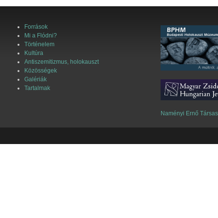
Források
Mi a Flódni?
Történelem
Kultúra
Antiszemitizmus, holokauszt
Közösségek
Galériák
Tartalmak
Naményi Ernő Társa