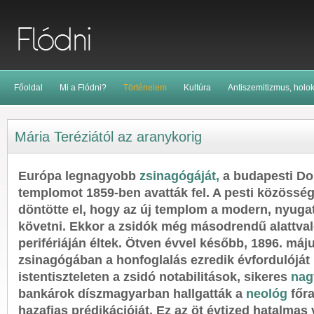
Főoldal
Mi a Flódni?
Történelem
Kultúra
Antiszemitizmus, holo
Mária Teréziától az aranykorig
Európa legnagyobb
zsinagógáját,
a budapesti Do
templomot 1859-ben avatták fel. A pesti közöss
döntötte el, hogy az új templom a modern, nyugati
követni. Ekkor a zsidók még másodrendű alattval
perifériáján éltek. Ötven évvel később, 1896. máj
zsinagógában a honfoglalás ezredik évfordulóját
istentiszteleten a zsidó notabilitások, sikeres
nag
bankárok díszmagyarban hallgatták a
neológ
főra
hazafias prédikációját. Ez az öt évtized hatalmas 