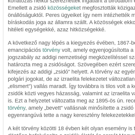
korlátozás nélkül szerezhettek ingatlant a birodalom 
Emellett a zsidó
közösségeke
t megfosztották köziga
önállóságuktól. Peres ügyeiket így nem intézhették 
bíráskodás joga az államra szállt. A közösségek ekko
hitéleti egységekké, azaz hitközségekké.
A következő nagy lépés a kiegyezés évében, 1867-b
emancipációs
törvény
volt, amely egyenjogúsította a 
jogszabály az addigi nemzetiségi megközelítéssel sza
határozta meg a zsidóságot. Szövegében ezért szerepe
kifejezés az addigi „zsidó” helyett. A törvény az egy
polgári jogokat, de az izraelita felekezetet változatl
„elismert”) vallás maradt. Így továbbra is tilos volt a
zsidók közti vegyes házasság, valamint az izraelita va
is. Ezt a helyzetet változatta meg az 1895-ös ún. re
törvény
, amely „bevett” vallásnak minősítette a zsidó 
egyenrangúvá tette a nagy keresztény felekezetekkel
A két törvény közötti 18 évben két olyan esemény is 