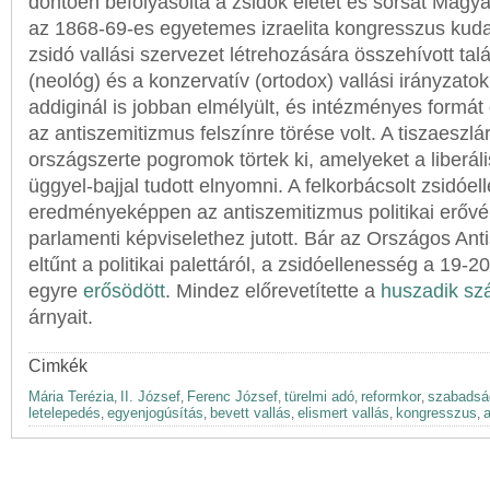
döntően befolyásolta a zsidók életét és sorsát Magy
az 1868-69-es egyetemes izraelita kongresszus kud
zsidó vallási szervezet létrehozására összehívott talá
(neológ) és a konzervatív (ortodox) vallási irányzatok
addiginál is jobban elmélyült, és intézményes formát 
az antiszemitizmus felszínre törése volt. A tiszaeszlá
országszerte pogromok törtek ki, amelyeket a liberá
üggyel-bajjal tudott elnyomni. A felkorbácsolt zsidóel
eredményeképpen az antiszemitizmus politikai erővé
parlamenti képviselethez jutott. Bár az Országos Ant
eltűnt a politikai palettáról, a zsidóellenesség a 19-2
egyre
erősödött
. Mindez előrevetítette a
huszadik s
árnyait.
Cimkék
Mária Terézia
II. József
Ferenc József
türelmi adó
reformkor
szabadsá
,
,
,
,
,
letelepedés
egyenjogúsítás
bevett vallás
elismert vallás
kongresszus
,
,
,
,
,