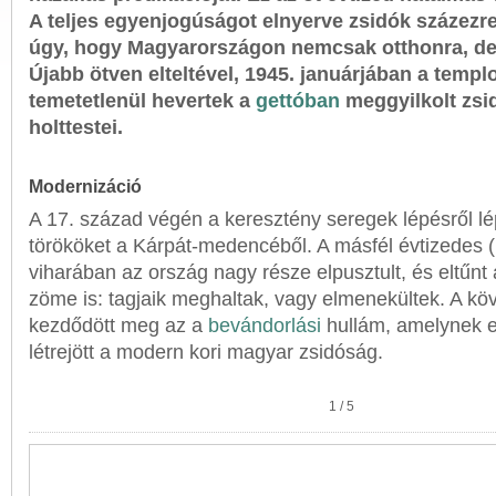
A teljes egyenjogúságot elnyerve zsidók százezre
úgy, hogy Magyarországon nemcsak otthonra, de h
Újabb ötven elteltével, 1945. januárjában a temp
temetetlenül hevertek a
gettóban
meggyilkolt zsi
holttestei.
Modernizáció
A 17. század végén a keresztény seregek lépésről lép
törököket a Kárpát-medencéből. A másfél évtizedes
viharában az ország nagy része elpusztult, és eltűnt
zöme is: tagjaik meghaltak, vagy elmenekültek. A k
kezdődött meg az a
bevándorlási
hullám, amelynek
létrejött a modern kori magyar zsidóság.
1
/
5