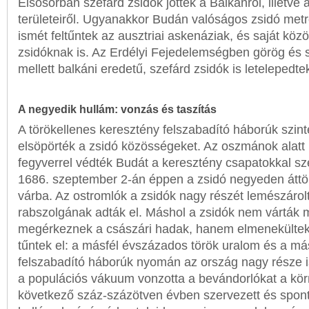
Elsősorban szefárd zsidók jöttek a Balkánról, illetve
területeiről. Ugyanakkor Budán valóságos zsidó metrop
ismét feltűntek az ausztriai askenáziak, és saját közö
zsidóknak is. Az Erdélyi Fejedelemségben görög és 
mellett balkáni eredetű, szefárd zsidók is letelepedte
A negyedik hullám: vonzás és taszítás
A törökellenes keresztény felszabadító háborúk szin
elsöpörték a zsidó közösségeket. Az oszmánok alatt
fegyverrel védték Budát a keresztény csapatokkal 
1686. szeptember 2-án éppen a zsidó negyeden áttör
várba. Az ostromlók a zsidók nagy részét lemészárolt
rabszolgának adták el. Máshol a zsidók nem várták 
megérkeznek a császári hadak, hanem elmenekülte
tűntek el: a másfél évszázados török uralom és a má
felszabadító háborúk nyomán az ország nagy része i
a populációs vákuum vonzotta a bevándorlókat a kör
következő száz-százötven évben szervezett és spon