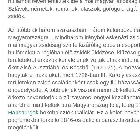
hullámok révén érkeztek ide a mai magyar lakosság 
Szlávok, németek, románok, olaszok, görögök, cigán
zsidók.
Az utóbbiak három szakaszban, három különböző irá
Magyarországra. . Mindhárom irányból askenázi zsidó
mai magyar zsidóság szinte kizárólag ebbe a csoportb
hullámokat a régióban élő zsidók üldözése, kiűzése g
területekről érkezők kénytelenek voltak útnak indulni, 
őket Alsó-Ausztriából és Bécsből (1670-71). A morva
hagyták el hazájukat, mert 1726-ban III. Károly csás
területeken zsidó családonként csak egy fiú házassá
engedélyezte. A többieknek viszont menniük kellett.
érkező bevándorlók a zűrzavaros lengyel közállapotok,
anarchia miatt keltek útra Magyarország felé, főleg 
Habsburgok
bekebelezték Galíciát. Ez a keleti beván
pogromokba torkolló 1846-os galíciai parasztlázadás 
megélénkült.