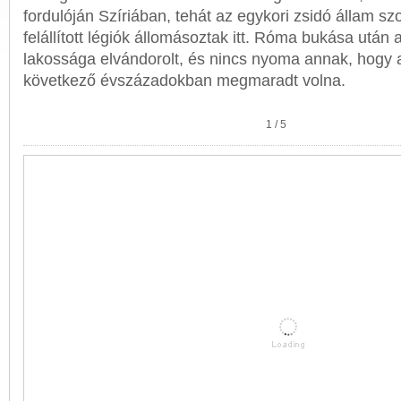
fordulóján Szíriában, tehát az egykori zsidó állam
felállított légiók állomásoztak itt. Róma bukása utá
lakossága elvándorolt, és nincs nyoma annak, hogy 
következő évszázadokban megmaradt volna.
1
/
5