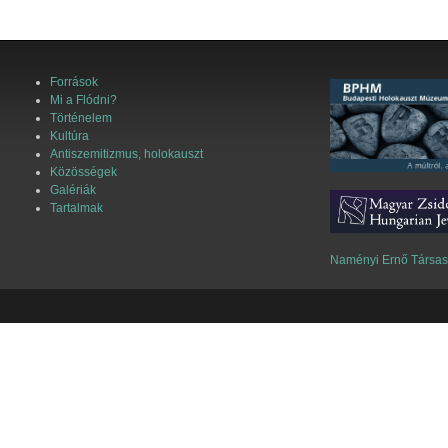
Források
Mi a Flódni?
Történelem
Kultúra
Antiszemitizmus, holokauszt
Közösségek
Galériák
Tartalmak
Naményi Ernő Társa