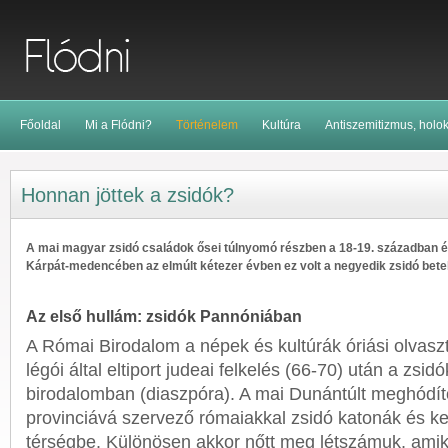
Főoldal
Mi a Flódni?
Történelem
Kultúra
Antiszemitizmus, holo
Honnan jöttek a zsidók?
A mai magyar zsidó családok ősei túlnyomó részben a 18-19. században é
Kárpát-medencében az elmúlt kétezer évben ez volt a negyedik zsidó bete
Az első hullám: zsidók Pannóniában
A Római Birodalom a népek és kultúrák óriási olvasztó
légói által eltiport judeai felkelés (66-70) után a zsi
birodalomban (diaszpóra). A mai Dunántúlt meghódí
provinciává szervező rómaiakkal zsidó katonák és k
térségbe. Különösen akkor nőtt meg létszámuk, amik