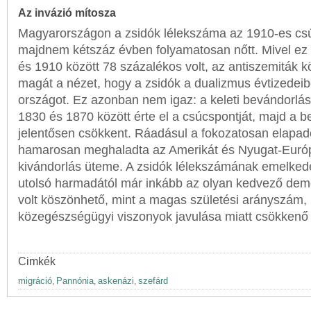
Az invázió mítosza
Magyarországon a zsidók lélekszáma az 1910-es cs
majdnem kétszáz évben folyamatosan nőtt. Mivel ez
és 1910 között 78 százalékos volt, az antiszemiták kö
magát a nézet, hogy a zsidók a dualizmus évtizedeibe
országot. Ez azonban nem igaz: a keleti bevándorlás
1830 és 1870 között érte el a csúcspontját, majd a 
jelentősen csökkent. Ráadásul a fokozatosan elapad
hamarosan meghaladta az Amerikát és Nyugat-Euró
kivándorlás üteme. A zsidók lélekszámának emelked
utolsó harmadától már inkább az olyan kedvező dem
volt köszönhető, mint a magas születési arányszám, i
közegészségügyi viszonyok javulása miatt csökkenő 
Cimkék
migráció
Pannónia
askenázi
szefárd
,
,
,