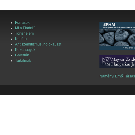
Források
Mi a Flódni?
Történelem
Kultúra
Antiszemitizmus, holokauszt
Közösségek
Galériák
Tartalmak
Naményi Ernő Társa