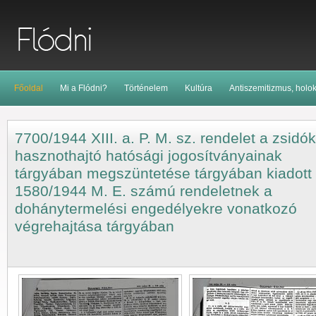
Főoldal
Mi a Flódni?
Történelem
Kultúra
Antiszemitizmus, holo
7700/1944 XIII. a. P. M. sz. rendelet a zsidók
hasznothajtó hatósági jogosítványainak
tárgyában megszüntetése tárgyában kiadott
1580/1944 M. E. számú rendeletnek a
dohánytermelési engedélyekre vonatkozó
végrehajtása tárgyában