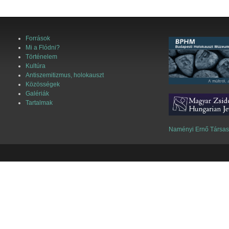
Források
Mi a Flódni?
Történelem
Kultúra
Antiszemitizmus, holokauszt
Közösségek
Galériák
Tartalmak
Naményi Ernő Társa