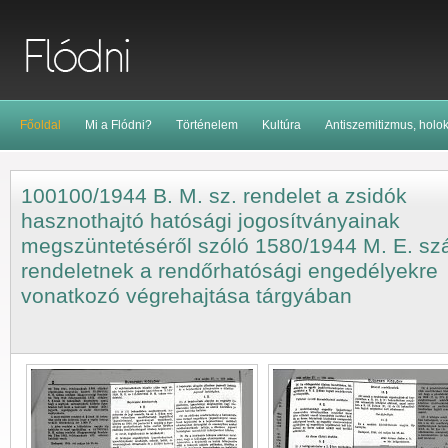
Főoldal
Mi a Flódni?
Történelem
Kultúra
Antiszemitizmus, holo
100100/1944 B. M. sz. rendelet a zsidók
hasznothajtó hatósági jogosítványainak
megszüntetéséről szóló 1580/1944 M. E. s
rendeletnek a rendőrhatósági engedélyekre
vonatkozó végrehajtása tárgyában