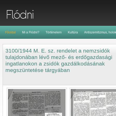
Főoldal
Mi a Flódni?
Történelem
Kultúra
Antiszemitizmus, holo
3100/1944 M. E. sz. rendelet a nemzsidók
tulajdonában lévő mező- és erdőgazdasági
ingatlanokon a zsidók gazdálkodásának
megszüntetése tárgyában