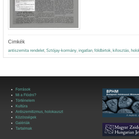
Cimkék
antiszemita rendelet
Sztójay-kormány
ingatlan
földbirtok
kifosztás
holo
,
,
,
,
,
Források
Mi a Flódni?
Történelem
Kultúra
Antiszemitizmus, holokauszt
Közösségek
Galériák
Tartalmak