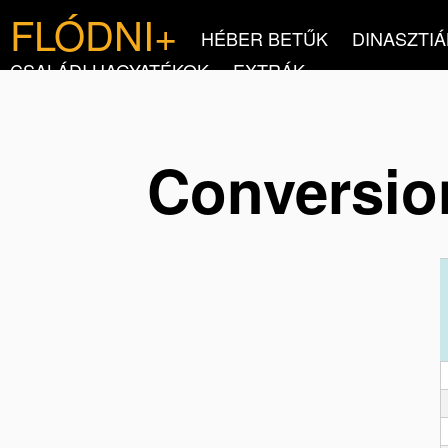
FLÓDNI+
HÉBER BETŰK
DINASZTIÁ
CSALÁDI HAGYATÉKOK
EXTRÁK
Conversio