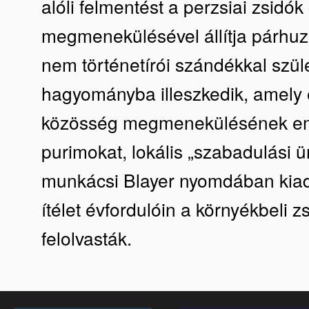
alóli felmentést a perzsiai zsidó
megmenekülésével állítja párhuz
nem történetírói szándékkal szül
hagyományba illeszkedik, amely 
közösség megmenekülésének eml
purimokat, lokális „szabadulási ün
munkácsi Blayer nyomdában kiad
ítélet évfordulóin a környékbeli 
felolvasták.