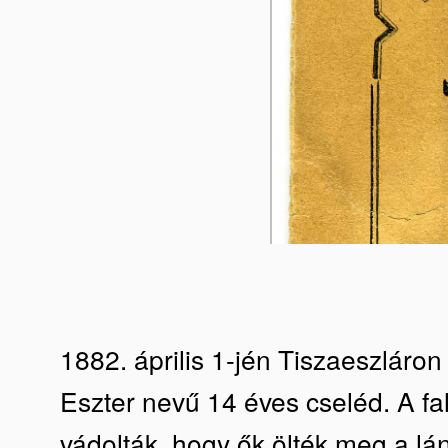
1882. április 1-jén Tiszaeszláron
Eszter nevű 14 éves cseléd. A fal
vádolták, hogy ők ölték meg a lá