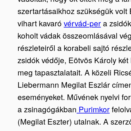
szertartásaikhoz szükségük volt 
vihart kavaró
vérvád-per
a zsidók
koholt vádak összeomlásával vég
részleteiről a korabeli sajtó rész
zsidók védője, Eötvös Károly két
meg tapasztalatait. A közeli Ric
Liebermann Megilat Eszlár címen,
eseményeket. Művének nyelvi for
a zsinagógákban
Purimkor
felolv
(Megilat Eszter) utalnak. A szerz