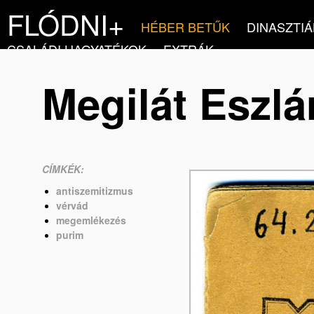
FLÓDNI+
HÉBER BETŰK
DINASZTIÁ
CSALÁDI HAGYATÉKOK
EXTRÁK
Megilát Eszlá
CÍMKÉK:
antiszemitizmus
vérvád
megemlékezés
purim