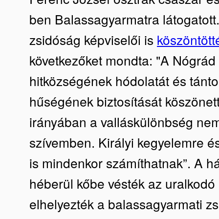
ben Balassagyarmatra látogatott.
zsidóság képviselői is
köszöntött
következőket mondta: "A Nógrád 
hitközségének hódolatát és tántor
hűségének biztosítását köszöne
irányában a valláskülönbség nem
szívemben. Királyi kegyelemre és
is mindenkor számíthatnak”. A h
héberül kőbe vésték az uralkodó s
elhelyezték a balassagyarmati z