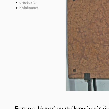
ortodoxia
holokauszt
Ferenc József osztrák császár és