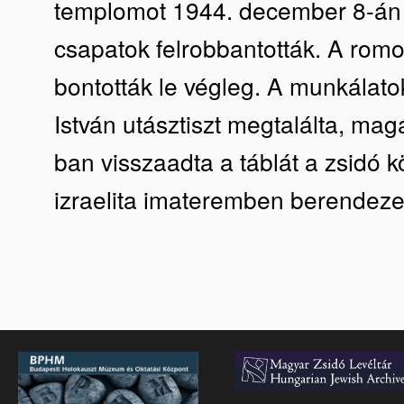
templomot 1944. december 8-án 
csapatok felrobbantották. A rom
bontották le végleg. A munkálato
István utásztiszt megtalálta, ma
ban visszaadta a táblát a zsidó
izraelita imateremben berendezett