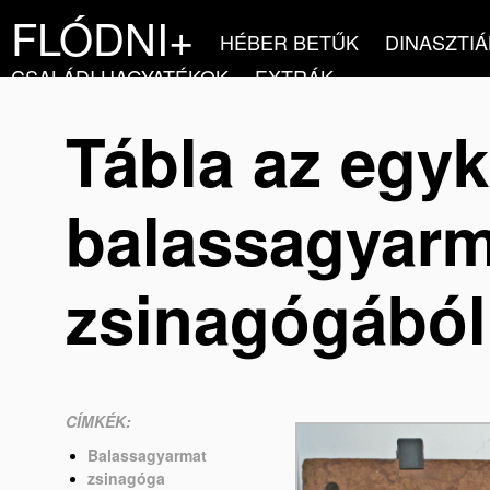
FLÓDNI+
HÉBER BETŰK
DINASZTIÁ
CSALÁDI HAGYATÉKOK
EXTRÁK
Tábla az egyk
balassagyarm
zsinagógából
CÍMKÉK:
Balassagyarmat
zsinagóga