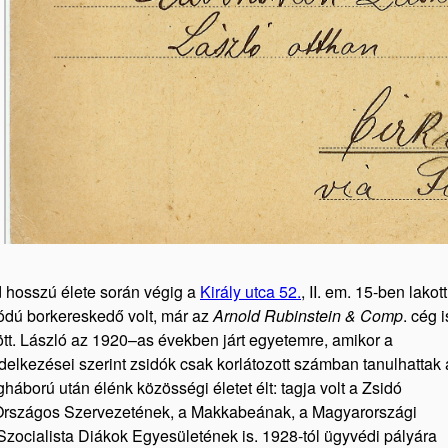
d hosszú élete során végig a
Király utca 52.
, II. em. 15-ben lakott
ódú borkereskedő volt, már az
Arnold Rubinstein & Comp
. cég i
. László az 1920–as években járt egyetemre, amikor a
delkezései szerint zsidók csak korlátozott számban tanulhattak 
gháború után élénk közösségi életet élt: tagja volt a Zsidó
 Országos Szervezetének, a Makkabeának, a Magyarországi
zocialista Diákok Egyesületének is. 1928-tól ügyvédi pályára