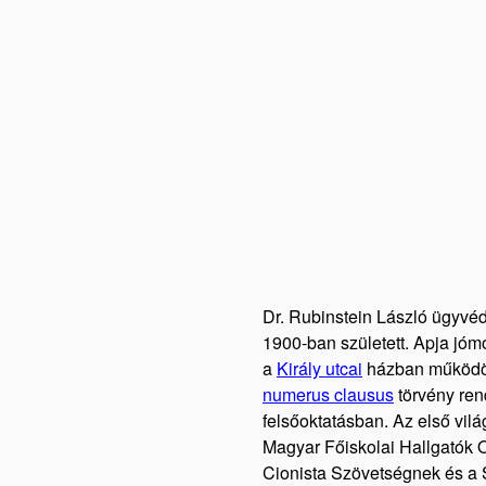
Dr. Rubinstein László ügyvé
1900-ban született. Apja jóm
a
Király utcai
házban működött
numerus clausus
törvény ren
felsőoktatásban. Az első vilá
Magyar Főiskolai Hallgatók
Cionista Szövetségnek és a S