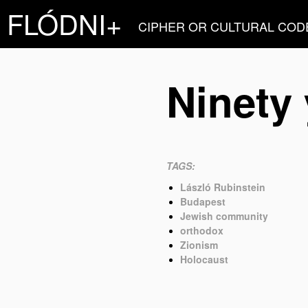
FLÓDNI+
CIPHER OR CULTURAL COD
Ninety 
TAGS:
László Rubinstein
Budapest
Jewish community
orthodox
Zionism
Holocaust