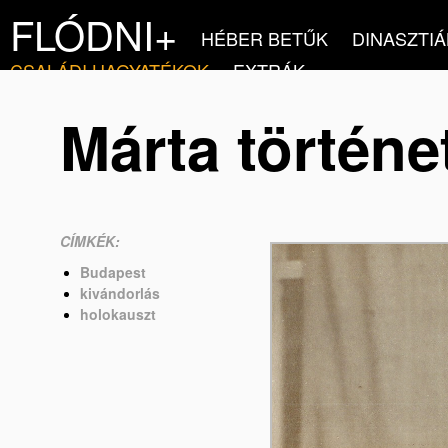
FLÓDNI+
HÉBER BETŰK
DINASZTIÁ
CSALÁDI HAGYATÉKOK
EXTRÁK
Márta történe
CÍMKÉK:
Budapest
kivándorlás
holokauszt