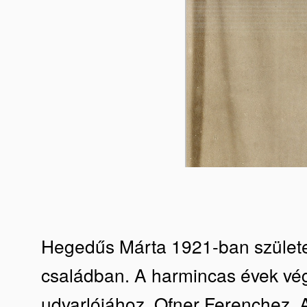
Hegedűs Márta 1921-ban születet
családban. A harmincas évek v
udvarlójához, Ofner Ferenchez. 