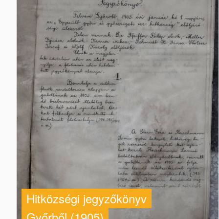
Hitközségi jegyzőkönyv
Győrből (1905)