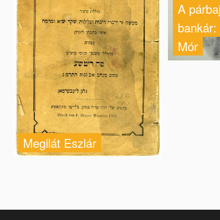
A párba
bankár
Mór
Megilát Eszlár