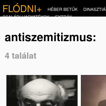
FLÓDNI+
HÉBER BETŰK
DINASZTIÁ
CSALÁDI HAGYATÉKOK
EXTRÁK
antiszemitizmus:
4 találat