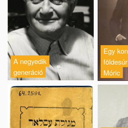
Egy kon
A negyedik
földesúr
generáció
Móric