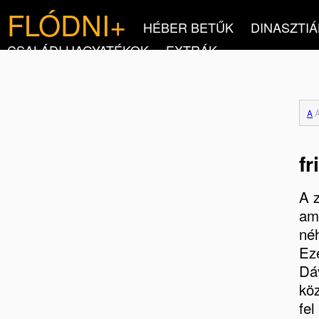
FLÓDNI+
HÉBER BETŰK
DINASZTIÁ
CSALÁDI HAGYATÉKOK
EXTRÁK
A
fr
A z
am
néh
Eze
Dáv
kö
fel