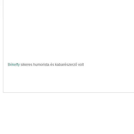
Békeffy
sikeres humorista és kabarészerző volt