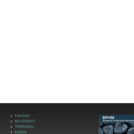
Források
Mi a Flódni?
Történelem
Kultúra