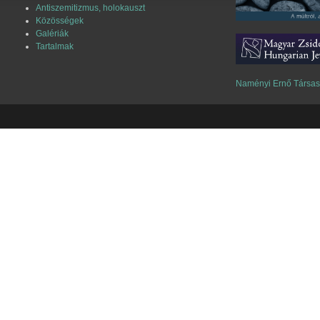
Antiszemitizmus, holokauszt
Közösségek
Galériák
Tartalmak
Naményi Ernő Társa