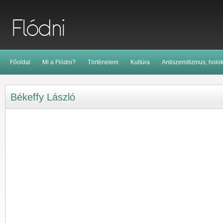
Főoldal
Mi a Flódni?
Történelem
Kultúra
Antiszemitizmus, holo
Békeffy László