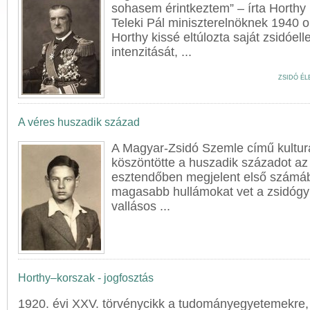
sohasem érintkeztem” – írta Horthy
Teleki Pál miniszterelnöknek 1940 
Horthy kissé eltúlozta saját zsidóe
intenzitását, ...
ZSIDÓ ÉL
A véres huszadik század
A Magyar-Zsidó Szemle című kulturál
köszöntötte a huszadik századot az
esztendőben megjelent első számában
magasabb hullámokat vet a zsidógyűl
vallásos ...
Horthy–korszak - jogfosztás
1920. évi XXV. törvénycikk a tudományegyetemekre