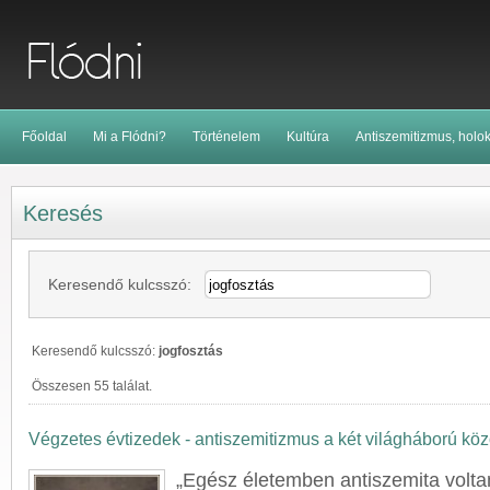
Főoldal
Mi a Flódni?
Történelem
Kultúra
Antiszemitizmus, holo
Keresés
Keresendő kulcsszó:
Keresendő kulcsszó:
jogfosztás
Összesen 55 találat.
Végzetes évtizedek - antiszemitizmus a két világháború köz
„Egész életemben antiszemita volta