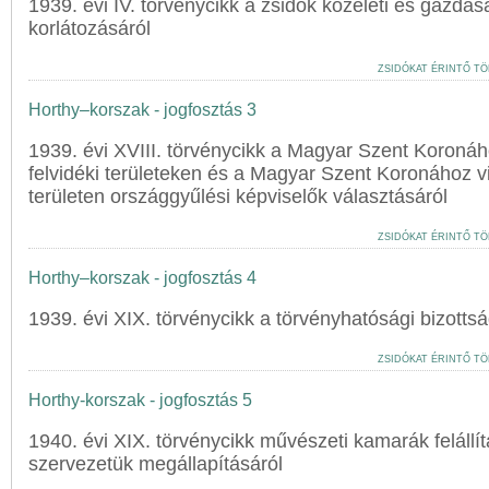
1939. évi IV. törvénycikk a zsidók közéleti és gazdas
korlátozásáról
ZSIDÓKAT ÉRINTŐ TÖ
Horthy–korszak - jogfosztás 3
1939. évi XVIII. törvénycikk a Magyar Szent Koronáh
felvidéki területeken és a Magyar Szent Koronához vi
területen országgyűlési képviselők választásáról
ZSIDÓKAT ÉRINTŐ TÖ
Horthy–korszak - jogfosztás 4
1939. évi XIX. törvénycikk a törvényhatósági bizottság
ZSIDÓKAT ÉRINTŐ TÖ
Horthy-korszak - jogfosztás 5
1940. évi XIX. törvénycikk művészeti kamarák felállít
szervezetük megállapításáról