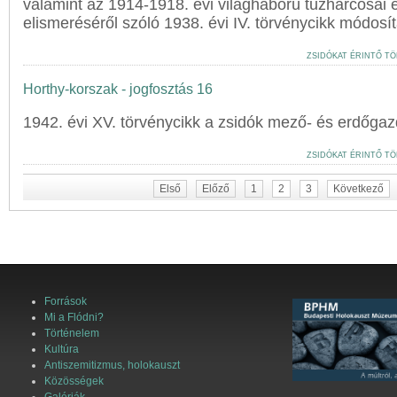
valamint az 1914-1918. évi világháború tűzharcosai
elismeréséről szóló 1938. évi IV. törvénycikk módosítá
ZSIDÓKAT ÉRINTŐ TÖ
Horthy-korszak - jogfosztás 16
1942. évi XV. törvénycikk a zsidók mező- és erdőgaz
ZSIDÓKAT ÉRINTŐ TÖ
Első
Előző
1
2
3
Következő
Források
Mi a Flódni?
Történelem
Kultúra
Antiszemitizmus, holokauszt
Közösségek