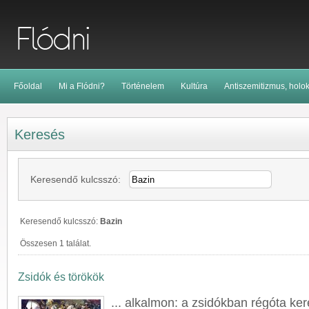
Főoldal
Mi a Flódni?
Történelem
Kultúra
Antiszemitizmus, holo
Keresés
Keresendő kulcsszó:
Keresendő kulcsszó:
Bazin
Összesen 1 találat.
Zsidók és törökök
... alkalmon: a zsidókban régóta ker