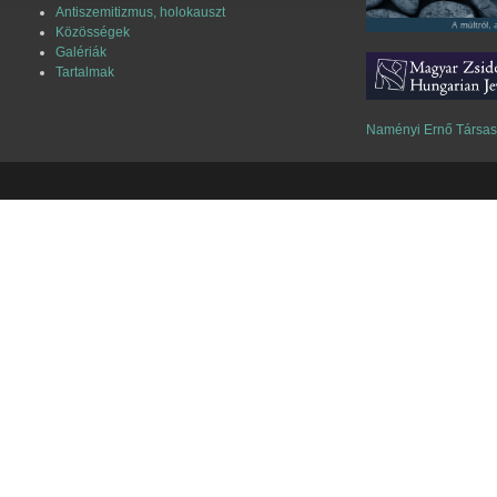
Antiszemitizmus, holokauszt
Közösségek
Galériák
Tartalmak
Naményi Ernő Társa