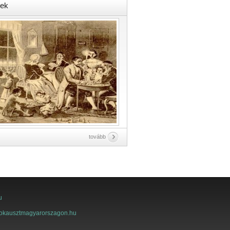
ek
tovább