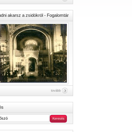
udni akarsz a zsidókról - Fogalomtár
tovább
és