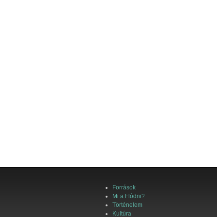
Források
Mi a Flódni?
Történelem
Kultúra