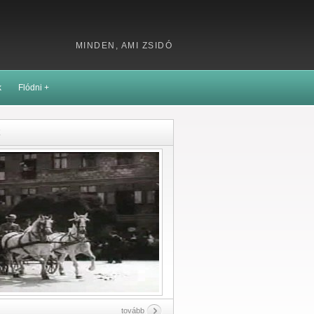
MINDEN, AMI ZSIDÓ
k
Flódni +
k
tovább