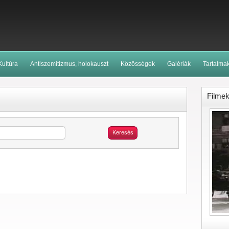
Kultúra
Antiszemitizmus, holokauszt
Közösségek
Galériák
Tartalma
Filme
Keresés