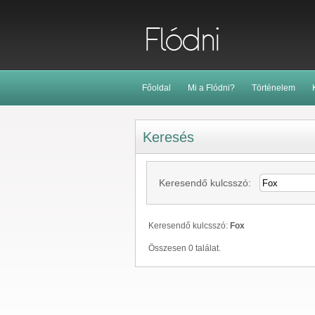
Főoldal
Mi a Flódni?
Történelem
Keresés
Keresendő kulcsszó:
Keresendő kulcsszó:
Fox
Összesen 0 találat.