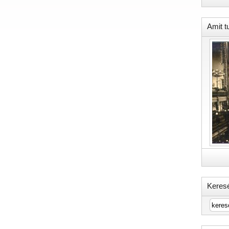
Amit t
Keres