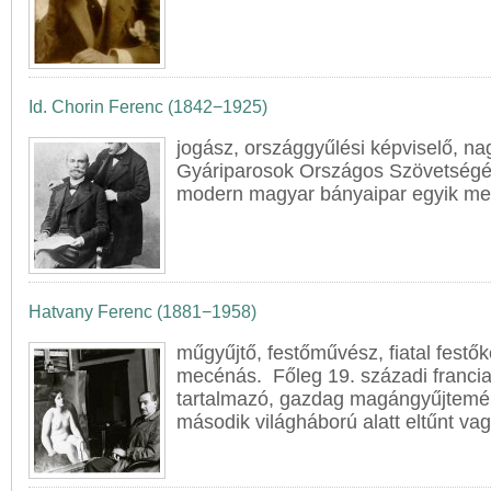
Id. Chorin Ferenc (1842−1925)
jogász, országgyűlési képviselő, na
Gyáriparosok Országos Szövetségén
modern magyar bányaipar egyik me
Hatvany Ferenc (1881−1958)
műgyűjtő, festőművész, fiatal festő
mecénás. Főleg 19. századi franci
tartalmazó, gazdag magángyűjtemé
második világháború alatt eltűnt va