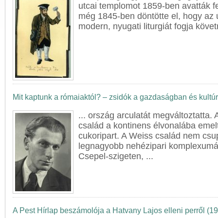
utcai templomot 1859-ben avatták fe
még 1845-ben döntötte el, hogy az 
modern, nyugati liturgiát fogja követn
Mit kaptunk a rómaiaktól? – zsidók a gazdaságban és kultú
... ország arculatát megváltoztatta.
család a kontinens élvonalába eme
cukoripart. A Weiss család nem cs
legnagyobb nehézipari komplexumát
Csepel-szigeten, ...
A Pest Hírlap beszámolója a Hatvany Lajos elleni perről (1