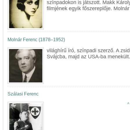
színpadokon is játszott. Makk Káro
filmjének egyik főszereplője. Molná
Molnár Ferenc (1878–1952)
világhírű író, színpadi szerző. A zsi
Svájcba, majd az USA-ba menekült
Szálasi Ferenc
A