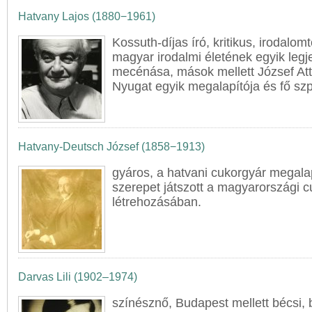
Hatvany Lajos (1880−1961)
Kossuth-díjas író, kritikus, irodalom
magyar irodalmi életének egyik legj
mecénása, mások mellett József Atti
Nyugat egyik megalapítója és fő sz
Hatvany-Deutsch József (1858−1913)
gyáros, a hatvani cukorgyár megala
szerepet játszott a magyarországi c
létrehozásában.
Darvas Lili (1902–1974)
színésznő, Budapest mellett bécsi, b