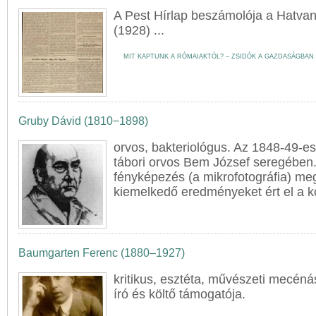
A Pest Hírlap beszámolója a
Hatva
(1928) ...
MIT KAPTUNK A RÓMAIAKTÓL? – ZSIDÓK A GAZDASÁGBA
Gruby Dávid (1810−1898)
orvos, bakteriológus. Az 1848-49-e
tábori orvos Bem József seregében.
fényképezés (a mikrofotográfia) me
kiemelkedő eredményeket ért el a kó
Baumgarten Ferenc (1880–1927)
kritikus, esztéta, művészeti mecén
író és költő támogatója.