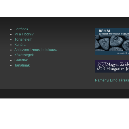
Források
Mi a Flódni?
Történelem
Kultúra
Antiszemitizmus, holokauszt
Közösségek
Galériák
Tartalmak
Naményi Ernő Társa