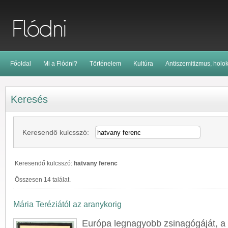
Főoldal
Mi a Flódni?
Történelem
Kultúra
Antiszemitizmus, holo
Keresés
Keresendő kulcsszó:
Keresendő kulcsszó:
hatvany ferenc
Összesen 14 találat.
Mária Teréziától az aranykorig
Európa legnagyobb zsinagógáját, a